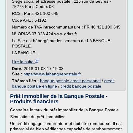
Siège social et adresse postale : 115 rue de Sèvres -
75275 Paris Cedex 06
RCS : Paris 421 100 645
Code APE : 6419Z
Numéro de TVA intracommunautaire : FR 40 421 100 645
N° ORIAS 07 023 424 www.orias.fr
Le Site est hébergé sur les serveurs de LA BANQUE
POSTALE.
LA BANQUE...
Lire la suite
Date:
2018-01-08 17:19:03
Site :
https://www.labanquepostale.fr
Thèmes liés :
banque postale credit personnel
/
credit
banque postale en ligne
/
credit banque postale
Prêt immobilier de la Banque Postale -
Produits financiers
Connaître le taux du prêt immobilier de la Banque Postale
Simulation du prêt immobilier
Un crédit engage l'emprunteur et doit être remboursé. Il est
primordial de bien vérifier ses capacités de remboursement