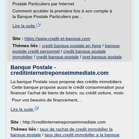
Postale Particuliers par Internet
Comment accéder la première fois à son compte à
la Banque Postale Particuliers par...
Lire la suite
Site :
https://www.credit-et-banque.com
Thèmes liés :
credit banque postale en ligne
/
banque
postale credit personnel
/
credit banque postale
immobilier
/
credit banque postale
/
pret banque postale
Banque Postale -
creditinternetreponseimmediate.com
La banque Postale vous propose des crédits immobiliers
Cette banque propose aussi le crédit consommation pour
financer l'achat de biens de loisirs, ou crédit voiture, moto.
Pour vos besoins de financement,...
Lire la suite
Site :
http://creditinternetreponseimmediate.com
Thèmes liés :
taux de rachat de credit immobilier la
banque postale
/
taux des credit immobilier a la banque