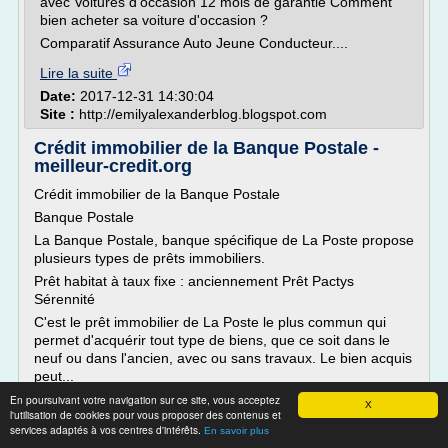
avec Voitures d'occasion 12 mois de garantie Comment
bien acheter sa voiture d'occasion ?
Comparatif Assurance Auto Jeune Conducteur....
Lire la suite
Date:
2017-12-31 14:30:04
Site :
http://emilyalexanderblog.blogspot.com
Crédit immobilier de la Banque Postale -
meilleur-credit.org
Crédit immobilier de la Banque Postale
Banque Postale
La Banque Postale, banque spécifique de La Poste propose
plusieurs types de prêts immobiliers.
Prêt habitat à taux fixe : anciennement Prêt Pactys
Sérennité
C'est le prêt immobilier de La Poste le plus commun qui
permet d'acquérir tout type de biens, que ce soit dans le
neuf ou dans l'ancien, avec ou sans travaux. Le bien acquis
peut...
En poursuivant votre navigation sur ce site, vous acceptez
Lire la suite
X
l'utilisation de cookies pour vous proposer des contenus et
services adaptés à vos centres d'intérêts.
En savoir plus
Site :
https://www.meilleur-credit.org