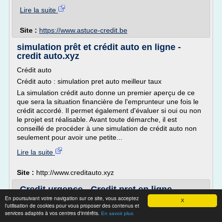
Lire la suite
Site :
https://www.astuce-credit.be
simulation prêt et crédit auto en ligne -
credit auto.xyz
Crédit auto
Crédit auto : simulation pret auto meilleur taux
La simulation crédit auto donne un premier aperçu de ce
que sera la situation financière de l'emprunteur une fois le
crédit accordé. Il permet également d'évaluer si oui ou non
le projet est réalisable. Avant toute démarche, il est
conseillé de procéder à une simulation de crédit auto non
seulement pour avoir une petite...
Lire la suite
Site :
http://www.creditauto.xyz
Credit urgence - Credit pret en ligne,
demande de prêt et ...
En poursuivant votre navigation sur ce site, vous acceptez
X
l'utilisation de cookies pour vous proposer des contenus et
Merci pour la rapidité d envoi du dossier et l efficacité au
services adaptés à vos centres d'intérêts.
En savoir plus
téléphone.