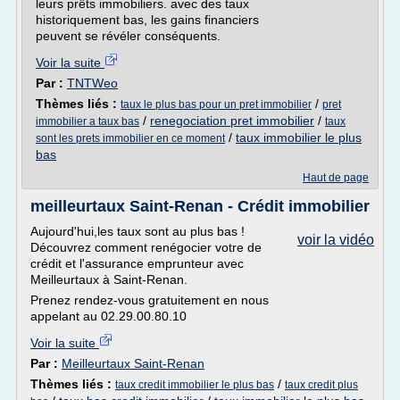
leurs prêts immobiliers. avec des taux
historiquement bas, les gains financiers
peuvent se révéler conséquents.
Voir la suite
Par :
TNTWeo
Thèmes liés :
/
taux le plus bas pour un pret immobilier
pret
/
renegociation pret immobilier
/
immobilier a taux bas
taux
/
taux immobilier le plus
sont les prets immobilier en ce moment
bas
Haut de page
meilleurtaux Saint-Renan - Crédit immobilier
Aujourd'hui,les taux sont au plus bas !
voir la vidéo
Découvrez comment renégocier votre de
crédit et l'assurance emprunteur avec
Meilleurtaux à Saint-Renan.
Prenez rendez-vous gratuitement en nous
appelant au 02.29.00.80.10
Voir la suite
Par :
Meilleurtaux Saint-Renan
Thèmes liés :
/
taux credit immobilier le plus bas
taux credit plus