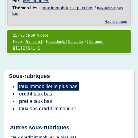
Par :
MesFinances
Thèmes liés :
taux immobilier le plus bas
/
taux immo le plus
bas
Haut de page
21 - 30 de 58 Vidéos
Page :
Première
| <
Précédente
|
Suivante
> |
Dernière
0
|
1
|
2
|
3
|
4
|
5
Sous-rubriques
taux immobilier
le
plus bas
credit
taux bas
pret
a
taux bas
taux bas
credit
immobilier
Autres sous-rubriques
taux
credit
immobilier
le
plus bas