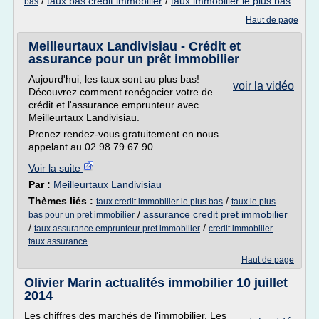
/
taux bas credit immobilier
/
taux immobilier le plus bas
bas
Haut de page
Meilleurtaux Landivisiau - Crédit et
assurance pour un prêt immobilier
Aujourd'hui, les taux sont au plus bas!
voir la vidéo
Découvrez comment renégocier votre de
crédit et l'assurance emprunteur avec
Meilleurtaux Landivisiau.
Prenez rendez-vous gratuitement en nous
appelant au 02 98 79 67 90
Voir la suite
Par :
Meilleurtaux Landivisiau
Thèmes liés :
/
taux credit immobilier le plus bas
taux le plus
/
assurance credit pret immobilier
bas pour un pret immobilier
/
/
taux assurance emprunteur pret immobilier
credit immobilier
taux assurance
Haut de page
Olivier Marin actualités immobilier 10 juillet
2014
Les chiffres des marchés de l'immobilier. Les