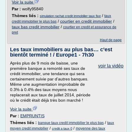
Voir la suite
Par :
wolfy95840
Thèmes liés :
/
taux
simulation rachat credit immobilier taux fixe
/
courtier en credit immobilier
/
credit immobilier le plus bas
taux bas credit immobilier
/
courtier en credit et assurance de
pret
Haut de page
Les taux immobiliers au plus bas… c’est
bientôt terminé ! / Europe1 - 7h30
Après plus de 9 mois de baisse, une
voir la vidéo
première banque a remonté ses taux de
crédit immobilier, une tendance qui sera
certainement suivie par d’autres banques.
Même une augmentation improbable de
0.3% à 0.4% des taux moyens nous
replacerait aux taux de juillet 2014, période
où le crédit était déjà très bon marché !
Voir la suite
Par :
EMPRUNTIS
Thèmes liés :
/
banque taux credit immobilier le plus bas
taux
/
/
moyen credit immobilier
moyenne des taux
credit a taux 0