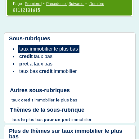
Page :
Première
| <
Précédente
|
Suivante
> |
Dernière
0
|
1
|
2
|
3
|
4
|
5
Sous-rubriques
taux immobilier
le
plus bas
credit
taux bas
pret
a
taux bas
taux bas
credit
immobilier
Autres sous-rubriques
taux
credit
immobilier
le
plus bas
Thèmes de la sous-rubrique
taux
le
plus bas
pour un
pret
immobilier
Plus de thèmes sur
taux immobilier le plus
bas