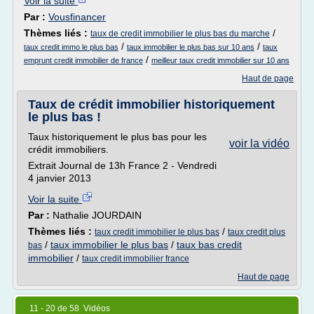
Voir la suite
Par :
Vousfinancer
Thèmes liés :
/
taux de credit immobilier le plus bas du marche
/
/
taux credit immo le plus bas
taux immobilier le plus bas sur 10 ans
taux
/
emprunt credit immobilier de france
meilleur taux credit immobilier sur 10 ans
Haut de page
Taux de crédit immobilier historiquement
le plus bas !
Taux historiquement le plus bas pour les
voir la vidéo
crédit immobiliers.
Extrait Journal de 13h France 2 - Vendredi
4 janvier 2013
Voir la suite
Par :
Nathalie JOURDAIN
Thèmes liés :
/
taux credit immobilier le plus bas
taux credit plus
/
taux immobilier le plus bas
/
taux bas credit
bas
immobilier
/
taux credit immobilier france
Haut de page
11 - 20 de 58 Vidéos