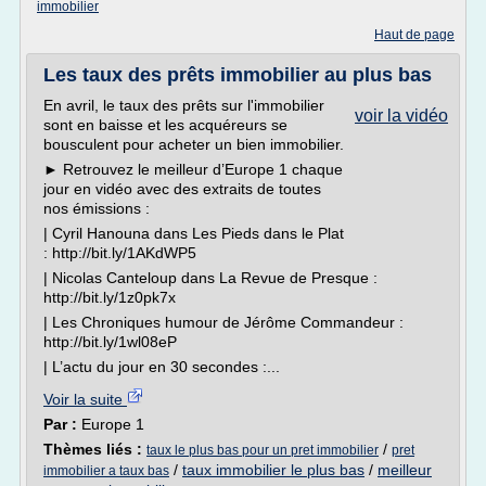
immobilier
Haut de page
Les taux des prêts immobilier au plus bas
En avril, le taux des prêts sur l'immobilier
voir la vidéo
sont en baisse et les acquéreurs se
bousculent pour acheter un bien immobilier.
► Retrouvez le meilleur d’Europe 1 chaque
jour en vidéo avec des extraits de toutes
nos émissions :
| Cyril Hanouna dans Les Pieds dans le Plat
: http://bit.ly/1AKdWP5
| Nicolas Canteloup dans La Revue de Presque :
http://bit.ly/1z0pk7x
| Les Chroniques humour de Jérôme Commandeur :
http://bit.ly/1wl08eP
| L’actu du jour en 30 secondes :...
Voir la suite
Par :
Europe 1
Thèmes liés :
/
taux le plus bas pour un pret immobilier
pret
/
taux immobilier le plus bas
/
meilleur
immobilier a taux bas