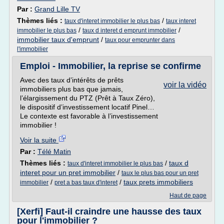
Par :
Grand Lille TV
Thèmes liés :
/
taux d'interet immobilier le plus bas
taux interet
/
/
immobilier le plus bas
taux d interet d emprunt immobilier
immobilier taux d'emprunt
/
taux pour emprunter dans
l'immobilier
Emploi - Immobilier, la reprise se confirme
Avec des taux d’intérêts de prêts
voir la vidéo
immobiliers plus bas que jamais,
l’élargissement du PTZ (Prêt à Taux Zéro),
le dispositif d’investissement locatif Pinel…
Le contexte est favorable à l’investissement
immobilier !
Voir la suite
Par :
Télé Matin
Thèmes liés :
/
taux d
taux d'interet immobilier le plus bas
interet pour un pret immobilier
/
taux le plus bas pour un pret
/
/
taux prets immobiliers
immobilier
pret a bas taux d'interet
Haut de page
[Xerfi] Faut-il craindre une hausse des taux
pour l'immobilier ?