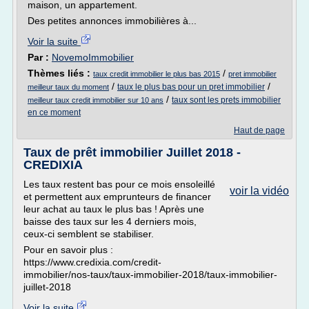
maison, un appartement.
Des petites annonces immobilières à...
Voir la suite
Par :
NovemoImmobilier
Thèmes liés :
/
taux credit immobilier le plus bas 2015
pret immobilier
/
/
taux le plus bas pour un pret immobilier
meilleur taux du moment
/
taux sont les prets immobilier
meilleur taux credit immobilier sur 10 ans
en ce moment
Haut de page
Taux de prêt immobilier Juillet 2018 -
CREDIXIA
Les taux restent bas pour ce mois ensoleillé
voir la vidéo
et permettent aux emprunteurs de financer
leur achat au taux le plus bas ! Après une
baisse des taux sur les 4 derniers mois,
ceux-ci semblent se stabiliser.
Pour en savoir plus :
https://www.credixia.com/credit-
immobilier/nos-taux/taux-immobilier-2018/taux-immobilier-
juillet-2018
Voir la suite