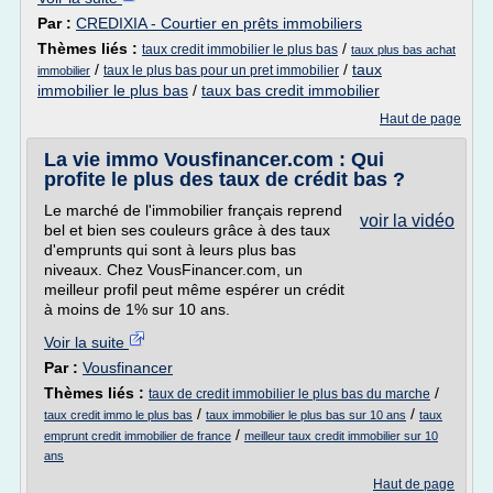
Par :
CREDIXIA - Courtier en prêts immobiliers
Thèmes liés :
/
taux credit immobilier le plus bas
taux plus bas achat
/
/
taux
taux le plus bas pour un pret immobilier
immobilier
immobilier le plus bas
/
taux bas credit immobilier
Haut de page
La vie immo Vousfinancer.com : Qui
profite le plus des taux de crédit bas ?
Le marché de l'immobilier français reprend
voir la vidéo
bel et bien ses couleurs grâce à des taux
d'emprunts qui sont à leurs plus bas
niveaux. Chez VousFinancer.com, un
meilleur profil peut même espérer un crédit
à moins de 1% sur 10 ans.
Voir la suite
Par :
Vousfinancer
Thèmes liés :
/
taux de credit immobilier le plus bas du marche
/
/
taux credit immo le plus bas
taux immobilier le plus bas sur 10 ans
taux
/
emprunt credit immobilier de france
meilleur taux credit immobilier sur 10
ans
Haut de page