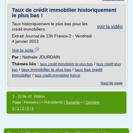
Taux de crédit immobilier historiquement
le plus bas !
Taux historiquement le plus bas pour les
voir la vidéo
crédit immobiliers.
Extrait Journal de 13h France 2 - Vendredi
4 janvier 2013
Voir la suite
Par :
Nathalie JOURDAIN
Thèmes liés :
/
taux credit immobilier le plus bas
taux credit plus
/
taux immobilier le plus bas
/
taux bas credit
bas
immobilier
/
taux credit immobilier france
Haut de page
1 - 10 de 43 Vidéos
Page : Première | < Précédente |
Suivante
> |
Dernière
0
|
1
|
2
|
3
|
4