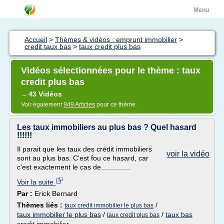
Menu
Accueil
>
Thèmes & vidéos : emprunt immobilier
>
credit taux bas
>
taux credit plus bas
Vidéos sélectionnées pour le thème : taux
credit plus bas
43 Vidéos
→
Voir également
949 Articles
pour ce thème
Les taux immobiliers au plus bas ? Quel hasard
!!!!!!
Il parait que les taux des crédit immobiliers
voir la vidéo
sont au plus bas. C'est fou ce hasard, car
c'est exactement le cas de...............
Voir la suite
Par :
Erick Bernard
Thèmes liés :
/
taux credit immobilier le plus bas
taux immobilier le plus bas
/
/
taux bas
taux credit plus bas