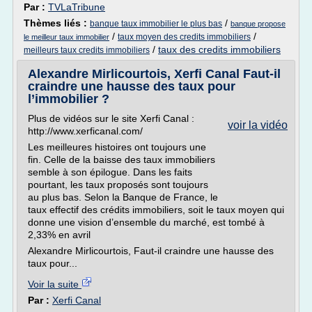
Par :
TVLaTribune
Thèmes liés :
/
banque taux immobilier le plus bas
banque propose
/
/
taux moyen des credits immobiliers
le meilleur taux immobilier
/
taux des credits immobiliers
meilleurs taux credits immobiliers
Alexandre Mirlicourtois, Xerfi Canal Faut-il
craindre une hausse des taux pour
l’immobilier ?
Plus de vidéos sur le site Xerfi Canal :
voir la vidéo
http://www.xerficanal.com/
Les meilleures histoires ont toujours une
fin. Celle de la baisse des taux immobiliers
semble à son épilogue. Dans les faits
pourtant, les taux proposés sont toujours
au plus bas. Selon la Banque de France, le
taux effectif des crédits immobiliers, soit le taux moyen qui
donne une vision d’ensemble du marché, est tombé à
2,33% en avril
Alexandre Mirlicourtois, Faut-il craindre une hausse des
taux pour...
Voir la suite
Par :
Xerfi Canal