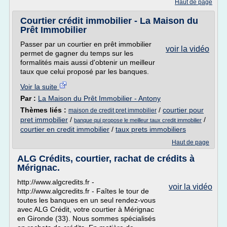
Haut de page
Courtier crédit immobilier - La Maison du
Prêt Immobilier
Passer par un courtier en prêt immobilier
voir la vidéo
permet de gagner du temps sur les
formalités mais aussi d'obtenir un meilleur
taux que celui proposé par les banques.
Voir la suite
Par :
La Maison du Prêt Immobilier - Antony
Thèmes liés :
/
courtier pour
maison de credit pret immobilier
pret immobilier
/
/
banque qui propose le meilleur taux credit immobilier
courtier en credit immobilier
/
taux prets immobiliers
Haut de page
ALG Crédits, courtier, rachat de crédits à
Mérignac.
http://www.algcredits.fr -
voir la vidéo
http://www.algcredits.fr - Faîtes le tour de
toutes les banques en un seul rendez-vous
avec ALG Crédit, votre courtier à Mérignac
en Gironde (33). Nous sommes spécialisés