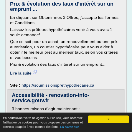
Prix & évolution des taux d’intérêt sur un
emprunt ...
En cliquant sur Obtenir mes 3 Offres, j'accepte les Termes
et Conditions
Laissez les prêteurs hypothécaires venir à vous avec 1
seule demande!
Que ce soit pour un achat, un renouvellement ou une pré-
autorisation, un courtier hypothécaire peut vous aider à
obtenir le meilleur prêt au meilleur taux, selon vos critères
et vos besoins.
Prix & évolution des taux d'intérêt sur un emprunt...
Lire la suite
Site :
https://soumissionsprethypothecaire.ca
Accessibilité - renovation-info-
service.gouv.fr
3 bonnes raisons d'agir maintenant :
- Pour faire baisser votre facture d'énergie
En poursuivant votre navigation sur ce site, vous acceptez
X
l'utilisation de cookies pour vous proposer des contenus et
Changer la chaudière, faire poser des fenêtres à double
services adaptés à vos centres d'intérêts.
vitrage, isoler les murs et la toiture de votre logement...
En savoir plus