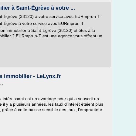
er à Saint-Égrève à votre ...
int-Égrève (38120) à votre service avec EURmprun-T
int-Égrève à votre service avec EURmprun-T
bien immobilier à Saint-Égrève (38120) et êtes à la
obilier ? EURmprun-T est une agence vous offrant un
.
s immobilier - LeLynx.fr
ier
x intéressant est un avantage pour qui a souscrit un
é il y a plusieurs années, les taux d'intérêt étaient plus
, grâce à cette baisse sensible des taux, l'emprunteur