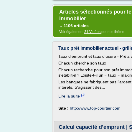
Articles sélectionnés pour le
immobilier
1106 articles
→
Voir également
31 Vidéos
pour ce thème
Taux prêt immobilier actuel - gril
Taux d'emprunt et taux d'usure - Prêts à 
Chacun cherche son taux
Chacun recherche pour son prêt immobil
s'établit-il ? Existe-t-il un « taux » ma
Les banques ne fabriquent pas l'argent
intérêts. S'agissant des...
Lire la suite
Site :
http://www.top-courtier.com
Calcul capacité d’emprunt | 