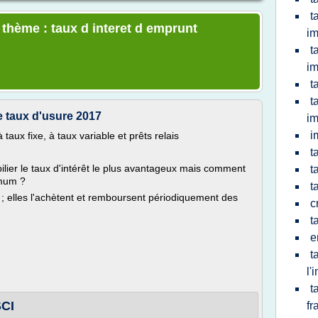
t
 thème : taux d interet d emprunt
im
t
im
t
t
le taux d'usure 2017
im
i
taux fixe, à taux variable et prêts relais
t
ier le taux d'intérêt le plus avantageux mais comment
t
ximum ?
t
 ; elles l'achètent et remboursent périodiquement des
c
t
e
t
l'
t
SCI
fr