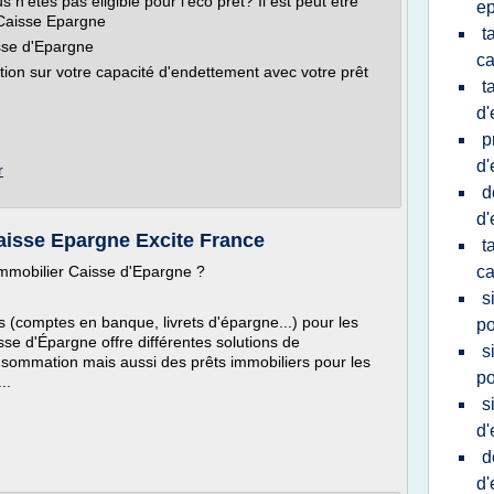
 n'êtes pas éligible pour l'éco pret? Il est peut être
e
x Caisse Epargne
t
sse d'Epargne
ca
on sur votre capacité d'endettement avec votre prêt
t
d'
p
d'
r
d
d'
aisse Epargne Excite France
t
immobilier Caisse d'Epargne ?
ca
s
 (comptes en banque, livrets d'épargne...) pour les
po
isse d'Épargne offre différentes solutions de
s
nsommation mais aussi des prêts immobiliers pour les
po
..
s
d'
d
d'