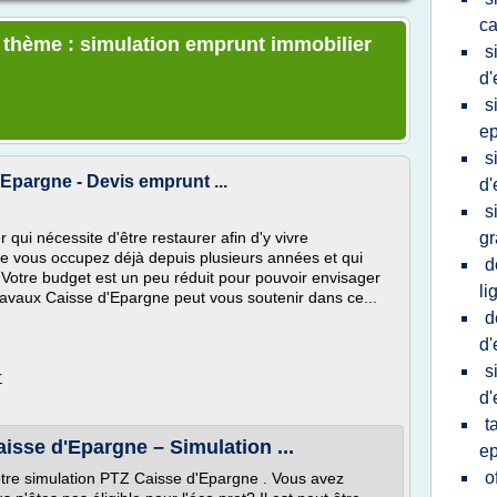
ca
e thème : simulation emprunt immobilier
s
d'
s
e
s
'Epargne - Devis emprunt ...
d'
s
qui nécessite d'être restaurer afin d'y vivre
gr
que vous occupez déjà depuis plusieurs années et qui
d
 Votre budget est un peu réduit pour pouvoir envisager
li
avaux Caisse d'Epargne peut vous soutenir dans ce...
d
d'
s
r
d'
t
isse d'Epargne – Simulation ...
e
o
otre simulation PTZ Caisse d'Epargne . Vous avez