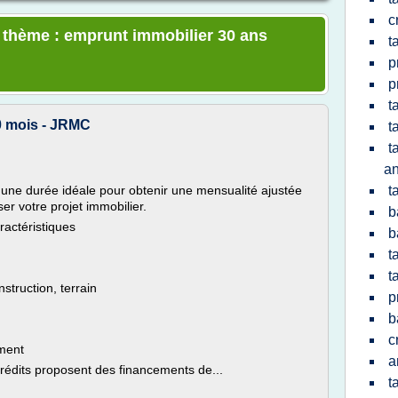
c
e thème : emprunt immobilier 30 ans
t
p
p
t
60 mois - JRMC
t
t
a
 une durée idéale pour obtenir une mensualité ajustée
t
ser votre projet immobilier.
b
ractéristiques
b
t
t
struction, terrain
p
b
c
ement
a
rédits proposent des financements de...
t