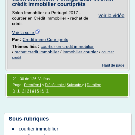
crédit immobilier courtiprêts
Salon Immobilier du Portugal 2017 -
voir la vidéo
courtier en Crédit Immobilier - rachat de
crédit
Voir la suite
Par :
Credit immo Courtiprets
Thèmes liés :
courtier en credit immobilier
/
rachat credit immobilier
/
immobilier courtier
/
courtier
credit
Haut de page
21 - 30 de 126 Vidéos
Page :
Première
| <
Précédente
|
Suivante
> |
Dernière
0
|
1
|
2
|
3
|
4
|
5
|
6
|
7
...
Sous-rubriques
courtier immobilier