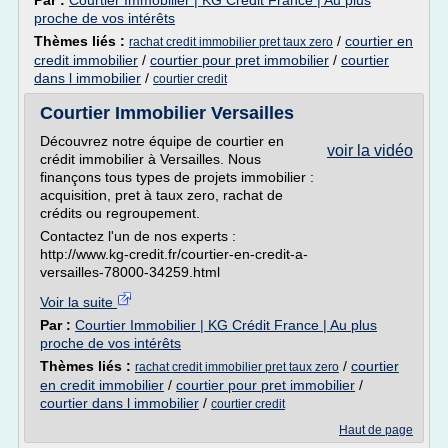
Par :
Courtier Immobilier | KG Crédit France | Au plus
proche de vos intérêts
Thèmes liés :
/
courtier en
rachat credit immobilier pret taux zero
credit immobilier
/
courtier pour pret immobilier
/
courtier
dans l immobilier
/
courtier credit
Courtier Immobilier Versailles
Découvrez notre équipe de courtier en
voir la vidéo
crédit immobilier à Versailles. Nous
finançons tous types de projets immobilier :
acquisition, pret à taux zero, rachat de
crédits ou regroupement.
Contactez l'un de nos experts :
http://www.kg-credit.fr/courtier-en-credit-a-
versailles-78000-34259.html
Voir la suite
Par :
Courtier Immobilier | KG Crédit France | Au plus
proche de vos intérêts
Thèmes liés :
/
courtier
rachat credit immobilier pret taux zero
en credit immobilier
/
courtier pour pret immobilier
/
courtier dans l immobilier
/
courtier credit
Haut de page