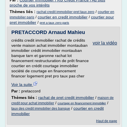
Par :
Courtier Immobilier | KG Crédit France | Au plus
proche de vos intérêts
Thèmes liés :
/
rachat credit immobilier pret taux zero
courtier en
/
courtier en credit immobilier
/
courtier pour
immobilier paris
pret immobilier
/
pret a taux zero paris
PRETACCORD Arnaud Mahieu
crédits credit immobilier rachat de crédits
voir la vidéo
vente maison achat immobilier montauban
immobilier crédit immobilier montauban
banque tarn et garonne rachat lot
financement restructuration de prêt finance
courtier en crédit courtage immobilier
société de courtage en financement
financer logement pret pro taux pas cher
Voir la suite
Par :
pretaccord
Thèmes liés :
rachat de pret credit immobilier
/
maison de
/
/
credit pour achat immobilier
courtage en financement immobilier
/
courtier en credit
taux des credit immobilier des banque
immobilier
Haut de page