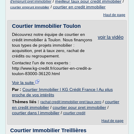
/
meilleur taux pour credit immobilier
/
d'emprunt pret immobilier
/
courtier en credit immobilier
courtier emprunt immobilier
Haut de page
Courtier Immobilier Toulon
Découvrez notre équipe de courtier en
voir la vidéo
crédit immobilier à Toulon. Nous finançons
tous types de projets immobilier :
acquisition, pret à taux zero, rachat de
crédits ou regroupement.
Contactez l'un de nos experts :
http://www.kg-credit.fr/courtier-en-credit-a-
toulon-83000-36120.html
Voir la suite
Par :
Courtier Immobilier | KG Crédit France | Au plus
proche de vos intérêts
Thèmes liés :
/
courtier
rachat credit immobilier pret taux zero
en credit immobilier
/
courtier pour pret immobilier
/
courtier dans l immobilier
/
courtier credit
Haut de page
Courtier Immobilier Treillières