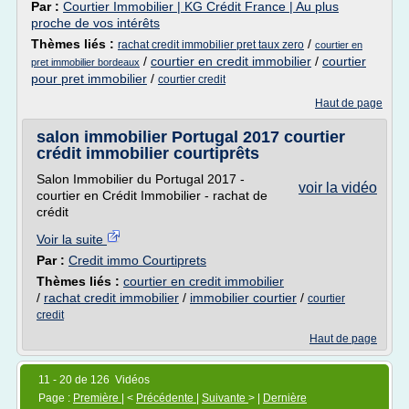
Par :
Courtier Immobilier | KG Crédit France | Au plus
proche de vos intérêts
Thèmes liés :
/
rachat credit immobilier pret taux zero
courtier en
/
courtier en credit immobilier
/
courtier
pret immobilier bordeaux
pour pret immobilier
/
courtier credit
Haut de page
salon immobilier Portugal 2017 courtier
crédit immobilier courtiprêts
Salon Immobilier du Portugal 2017 -
voir la vidéo
courtier en Crédit Immobilier - rachat de
crédit
Voir la suite
Par :
Credit immo Courtiprets
Thèmes liés :
courtier en credit immobilier
/
rachat credit immobilier
/
immobilier courtier
/
courtier
credit
Haut de page
11 - 20 de 126 Vidéos
Page :
Première
| <
Précédente
|
Suivante
> |
Dernière