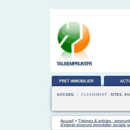
TAUXEMPRUNT.FR
PRET IMMOBILIER
ACT
ACCUEIL
| CLASSEMENT :
SITES
,
AU
Accueil
>
Thèmes & articles : emprunt
d'interet emprunt immobilier societe 