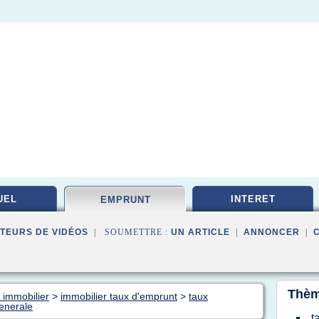
UEL
INTERET
EMPRUNT
TEURS DE VIDÉOS
| SOUMETTRE :
UN ARTICLE
|
ANNONCER
|
Thèm
 immobilier
>
immobilier taux d'emprunt
>
taux
generale
t