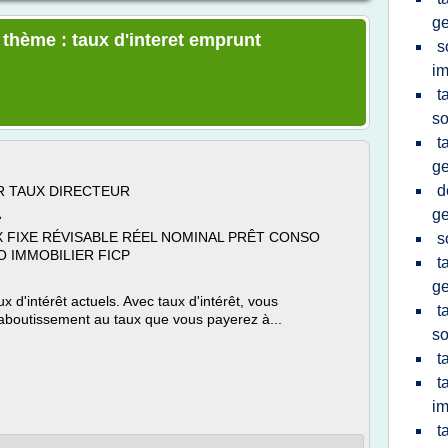
ge
 thème : taux d'interet emprunt
s
im
t
so
t
ge
d
R TAUX DIRECTEUR
A
ge
X FIXE RÉVISABLE RÉEL NOMINAL PRÊT CONSO
s
 IMMOBILIER FICP
t
ge
 d'intérêt actuels. Avec taux d'intérêt, vous
t
boutissement au taux que vous payerez à...
so
t
t
im
t