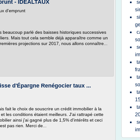
mprunt - IDEALTAUX
s
si
aux d'emprunt
s
ge
c
s beaucoup parlé des baisses historiques successives
biliers. Mais tout cela semble déjà apparaître comme un
so
 premières projections sur 2017, nous allons connaître...
s
im
t
fr
t
so
isse d'Épargne Renégocier taux ...
t
15
t
is fait le choix de souscrire un crédit immobilier à la
et les conditions étaient meilleurs. J'ai rattrapé cette
20
ilier ainsi j'ai gagné plus de 1,5% d'intérêts et ceci
s
st pas rien. Merci de...
im