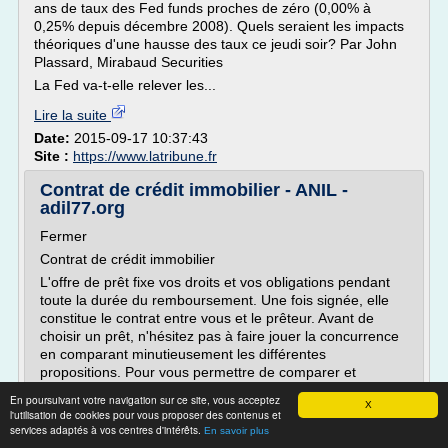
ans de taux des Fed funds proches de zéro (0,00% à
0,25% depuis décembre 2008). Quels seraient les impacts
théoriques d'une hausse des taux ce jeudi soir? Par John
Plassard, Mirabaud Securities
La Fed va-t-elle relever les...
Lire la suite
Date:
2015-09-17 10:37:43
Site :
https://www.latribune.fr
Contrat de crédit immobilier - ANIL -
adil77.org
Fermer
Contrat de crédit immobilier
L'offre de prêt fixe vos droits et vos obligations pendant
toute la durée du remboursement. Une fois signée, elle
constitue le contrat entre vous et le prêteur. Avant de
choisir un prêt, n'hésitez pas à faire jouer la concurrence
en comparant minutieusement les différentes
propositions. Pour vous permettre de comparer et
comprendre les offres de prêt,...
En poursuivant votre navigation sur ce site, vous acceptez
X
l'utilisation de cookies pour vous proposer des contenus et
Lire la suite
services adaptés à vos centres d'intérêts.
En savoir plus