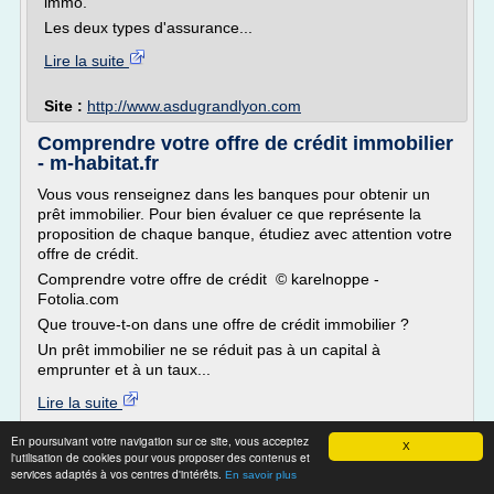
immo.
Les deux types d'assurance...
Lire la suite
Site :
http://www.asdugrandlyon.com
Comprendre votre offre de crédit immobilier
- m-habitat.fr
Vous vous renseignez dans les banques pour obtenir un
prêt immobilier. Pour bien évaluer ce que représente la
proposition de chaque banque, étudiez avec attention votre
offre de crédit.
Comprendre votre offre de crédit © karelnoppe -
Fotolia.com
Que trouve-t-on dans une offre de crédit immobilier ?
Un prêt immobilier ne se réduit pas à un capital à
emprunter et à un taux...
Lire la suite
En poursuivant votre navigation sur ce site, vous acceptez
Site :
https://www.m-habitat.fr
X
l'utilisation de cookies pour vous proposer des contenus et
services adaptés à vos centres d'intérêts.
En savoir plus
L’évolution des taux immobiliers en 2017 -