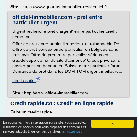
Site :
https://www.quartus-immobilier-residentiel.fr
officiel-immobilier.com - pret entre
particulier urgent
Urgent recherche pret d'argent' entre particulier credit
personnel.
Offre de pret entre particulier serieux et raisonnable Re:
Offre de pret sérieux entre particulier en belgique sans
frais avis Offre de pret entre particulier sérieux en
Guadeloupe demande site d'annonce' Credit privé sans
passer par une banque en Suisse entre particulier forum
Demande de pret dans les DOM TOM urgent meilleure...
Lire la suite
Site :
http://www.officiel-immobilier.com
Credit rapide.co : Credit en ligne rapide
Faire un credit rapide
Un credit rapide peut concerner tous les types de crédits
En poursuivant votre navigation sur ce site, vous acceptez
que ce soit un credit a la consommation rapide (travaux,
X
l'utilisation de cookies pour vous proposer des contenus et
auto, revolving), un pret personnel rapide ou encore un
services adaptés à vos centres d'intérêts.
En savoir plus
crédit immobilier.