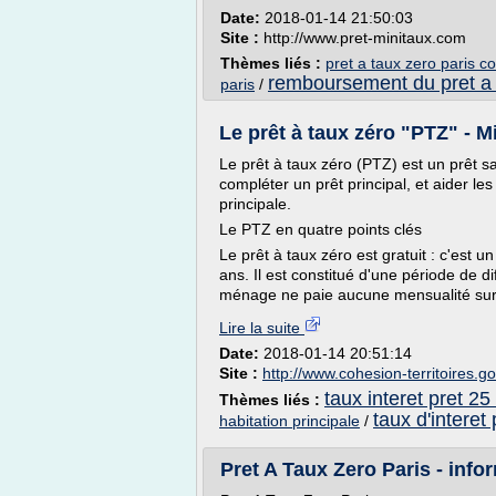
Date:
2018-01-14 21:50:03
Site :
http://www.pret-minitaux.com
Thèmes liés :
pret a taux zero paris co
remboursement du pret a 
paris
/
Le prêt à taux zéro "PTZ" - Mi
Le prêt à taux zéro (PTZ) est un prêt s
compléter un prêt principal, et aider l
principale.
Le PTZ en quatre points clés
Le prêt à taux zéro est gratuit : c'est u
ans. Il est constitué d'une période de d
ménage ne paie aucune mensualité sur 
Lire la suite
Date:
2018-01-14 20:51:14
Site :
http://www.cohesion-territoires.go
taux interet pret 25
Thèmes liés :
taux d'interet
habitation principale
/
Pret A Taux Zero Paris - info