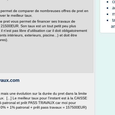
c
a
s permet de comparer de nombreuses offres de pret en
m
ver le meilleur taux.
t
, ce pret vous permet de financer ses travaux de
 21500EUR. Son taux est un tout petit peu plus
a
 n'est pas libre d'utilisation car il doit obligatoirement
s intérieurs, exterieurs, piscine...) et doit être
ures).
avaux.com
ais une évolution sur la durée du pret dans la limite
. [...] Le meilleur taux pour l'instant est à la CAISSE
 patronal et prêt PASS TRAVAUX car moi pour
t 0% + 1% patronal + prêt pass travaux = 157500EUR)