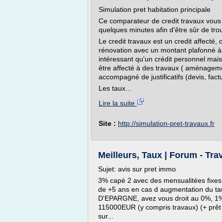
Simulation pret habitation principale
Ce comparateur de credit travaux vou
quelques minutes afin d'être sûr de trou
Le credit travaux est un credit affecté
rénovation avec un montant plafonné à
intéressant qu'un crédit personnel mais il
être affecté à des travaux ( aménagement
accompagné de justificatifs (devis, fact
Les taux...
Lire la suite
Site :
http://simulation-pret-travaux.fr
Meilleurs, Taux | Forum - Tr
Sujet: avis sur pret immo
3% capé 2 avec des mensualitées fixes m
de +5 ans en cas d augmentation du taux
D'EPARGNE, avez vous droit au 0%, 1%
115000EUR (y compris travaux) (+ prê
sur...