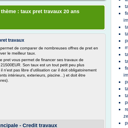
t
 thème : taux pret travaux 20 ans
f
im
t
t
pret travaux
p
m
 permet de comparer de nombreuses offres de pret en
ver le meilleur taux.
t
 ce pret vous permet de financer ses travaux de
t
21500EUR. Son taux est un tout petit peu plus
f
 n'est pas libre d'utilisation car il doit obligatoirement
im
s intérieurs, exterieurs, piscine...) et doit être
ures).
p
t
t
p
r
ze
p
incipale - Credit travaux