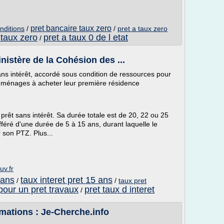
pret bancaire taux zero
nditions
/
/
pret a taux zero
taux zero
pret a taux 0 de l etat
/
nistère de la Cohésion des ...
ans intérêt, accordé sous condition de ressources pour
es ménages à acheter leur première résidence
n prêt sans intérêt. Sa durée totale est de 20, 22 ou 25
ifféré d'une durée de 5 à 15 ans, durant laquelle le
son PTZ. Plus...
uv.fr
 ans
taux interet pret 15 ans
/
/
taux pret
 pour un pret travaux
pret taux d interet
/
rmations : Je-Cherche.info