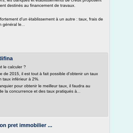
ers, les banques et établissements de crédit proposent
nt destinés au financement de travaux.
fortement d'un établissement à un autre : taux, frais de
 général le...
difina
 le calculer ?
 de 2015, il est tout à fait possible d'obtenir un taux
n taux inférieur à 2%.
quier pour obtenir le meilleur taux, il faudra au
de la concurrence et des taux pratiqués à...
n pret immobilier ...