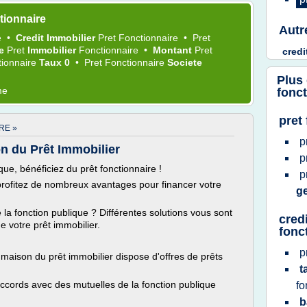
tionnaire
Autr
e
•
Credit Immobilier
Pret Fonctionnaire
•
Pret
ce
Pret
Immobilier
Fonctionnaire
•
Montant
Pret
credi
tionnaire
Taux 0
•
Pret Fonctionnaire
Societe
Plus
me
fonct
pret
RE »
p
on du Prêt Immobilier
p
ue, bénéficiez du prêt fonctionnaire !
p
 profitez de nombreux avantages pour financer votre
g
la fonction publique ? Différentes solutions vous sont
cred
e votre prêt immobilier.
fonc
p
aison du prêt immobilier dispose d'offres de prêts
t
accords avec des mutuelles de la fonction publique
fo
b