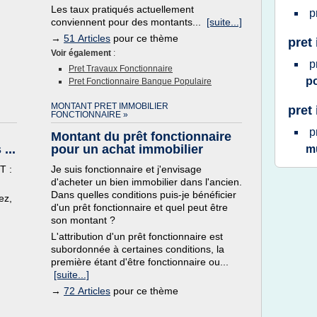
Les taux pratiqués actuellement
p
conviennent pour des montants...
[suite...]
→
51 Articles
pour ce thème
pret
Voir également
:
p
Pret Travaux Fonctionnaire
p
Pret Fonctionnaire Banque Populaire
MONTANT PRET IMMOBILIER
pret
FONCTIONNAIRE »
p
Montant du prêt fonctionnaire
...
pour un achat immobilier
m
T :
Je suis fonctionnaire et j'envisage
d'acheter un bien immobilier dans l'ancien.
Dans quelles conditions puis-je bénéficier
ez,
d'un prêt fonctionnaire et quel peut être
son montant ?
L'attribution d'un prêt fonctionnaire est
subordonnée à certaines conditions, la
première étant d'être fonctionnaire ou...
[suite...]
→
72 Articles
pour ce thème