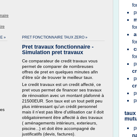
fo
p
naire
m
ire
fo
a
E »
PRET FONCTIONNAIRE TAUX ZERO »
fo
Pret travaux fonctionnaire -
c
Simulation pret travaux
fo
Ce comparateur de credit travaux vous
p
permet de comparer de nombreuses
cr
offres de pret en quelques minutes afin
d'être sûr de trouver le meilleur taux.
p
Le credit travaux est un credit affecté, ce
cr
pret vous permet de financer ses travaux
p
de rénovation avec un montant plafonné à
p
21500EUR. Son taux est un tout petit peu
plus intéressant qu'un crédit personnel
ges
mais il n'est pas libre d'utilisation car il doit
taux
obligatoirement être affecté à des travaux
mutu
( aménagements intérieurs, exterieurs,
p
piscine...) et doit être accompagné de
justificatifs (devis, factures).
n