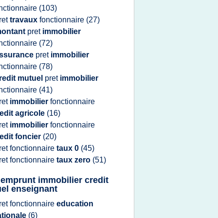
nctionnaire
(103)
ret
travaux
fonctionnaire
(27)
ontant
pret
immobilier
nctionnaire
(72)
ssurance
pret
immobilier
nctionnaire
(78)
redit mutuel
pret
immobilier
nctionnaire
(41)
ret
immobilier
fonctionnaire
edit agricole
(16)
ret
immobilier
fonctionnaire
edit foncier
(20)
ret fonctionnaire
taux 0
(45)
ret fonctionnaire
taux zero
(51)
 emprunt immobilier credit
el enseignant
ret fonctionnaire
education
ationale
(6)