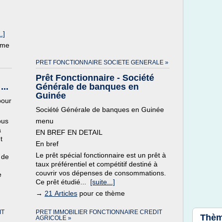
.]
ème
PRET FONCTIONNAIRE SOCIETE GENERALE »
Prêt Fonctionnaire - Société
...
Générale de banques en
Guinée
pour
Société Générale de banques en Guinée
ous
menu
à
EN BREF EN DETAIL
t
En bref
Le prêt spécial fonctionnaire est un prêt à
 de
taux préférentiel et compétitif destiné à
couvrir vos dépenses de consommations.
e
Ce prêt étudié...
[suite...]
→
21 Articles
pour ce thème
IT
PRET IMMOBILIER FONCTIONNAIRE CREDIT
Thèm
AGRICOLE »