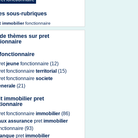
es sous-rubriques
t immobilier
fonctionnaire
 de thèmes sur
pret
ionnaire
 fonctionnaire
ret
jeune
fonctionnaire
(12)
ret fonctionnaire
territorial
(15)
ret fonctionnaire
societe
enerale
(21)
it immobilier pret
tionnaire
ret fonctionnaire
immobilier
(86)
aux assurance
pret
immobilier
nctionnaire
(93)
anque
pret
immobilier