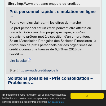
Site :
http://www.pret-sans-enquete-de-credit.eu
Prêt personnel rapide : simulation en ligne
...
Pour y voir plus clair parmi les offres du marché
Le prêt personnel est un crédit pouvant être affecté ou
non à la réalisation d'un projet spécifique, et qu'un
organisme prêteur met à disposition d'un emprunteur.
Selon l'Association Française des Sociétés Financières, la
distribution de prêts personnels par des organismes de
crédit a connu une hausse de 6,8 % en 2015 par
rapport...
Lire la suite
Site :
http://www.lecreditrapide.fr
Solutions possibles - Prêt consolidation –
Problèmes ...
En poursuivant votre navigation sur ce site, vous acceptez
Qu'est-ce que c'est?
X
l'utilisation de cookies pour vous proposer des contenus et
Un prêt de consolidation de dettes est, en général, un prêt
services adaptés à vos centres d'intérêts.
En savoir plus
consenti par une institution financière qui vous permet de