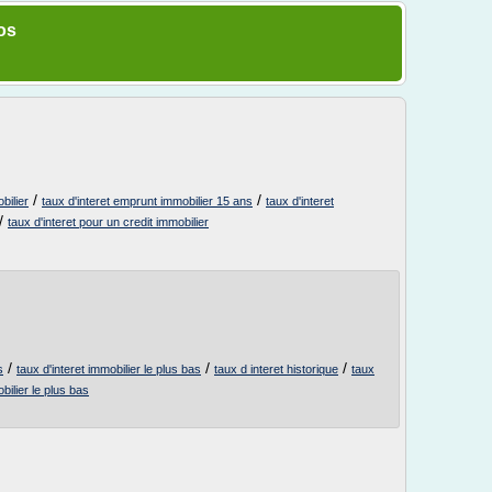
os
/
/
bilier
taux d'interet emprunt immobilier 15 ans
taux d'interet
/
taux d'interet pour un credit immobilier
/
/
/
s
taux d'interet immobilier le plus bas
taux d interet historique
taux
bilier le plus bas