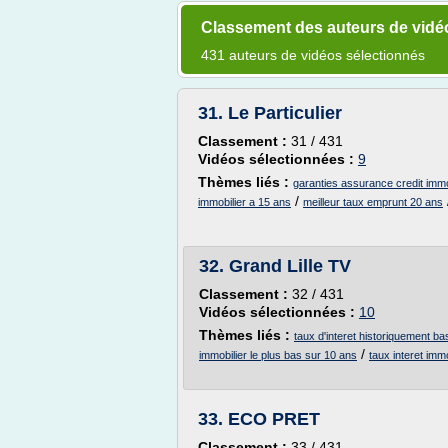
Classement des auteurs de vidé
431 auteurs de vidéos sélectionnés
31.
Le Particulier
Classement :
31 / 431
Vidéos sélectionnées :
9
Thèmes liés :
garanties assurance credit immo
/
immobilier a 15 ans
meilleur taux emprunt 20 ans
32.
Grand Lille TV
Classement :
32 / 431
Vidéos sélectionnées :
10
Thèmes liés :
taux d'interet historiquement ba
/
immobilier le plus bas sur 10 ans
taux interet immo
33.
ECO PRET
Classement :
33 / 431