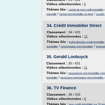
Vidéos sélectionnées :
5
Thèmes liés :
rachat de pret credit immobilier
/
/
marseille
rachat pret immobilier en ligne
courtier
34.
Crédit Immobilier Direct
Classement :
34 / 431
Vidéos sélectionnées :
11
Thèmes liés :
projet directive credit immobilier
/
/
immobilier
renegociation pret immobilier
emprunt 
35.
Gerald Loobuyck
Classement :
35 / 431
Vidéos sélectionnées :
11
Thèmes liés :
assurances pret immobilier comp
/
immobilier
assurance emprunteur pret immobilier
36.
TV Finance
Classement :
36 / 431
Vidéos sélectionnées :
6
Thèmes liés :
taux credit immobilier sur 20 an