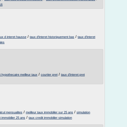
16
/
/
aux d interet hausse
taux d'interet historiquement bas
taux d'interet
ales
/
/
t hypothecaire meilleur taux
courtier pret
taux d'interet pret
/
/
alcul mensualites
meilleur taux immobilier sur 25 ans
simulation
/
t immobilier 25 ans
taux credit immobilier simulation