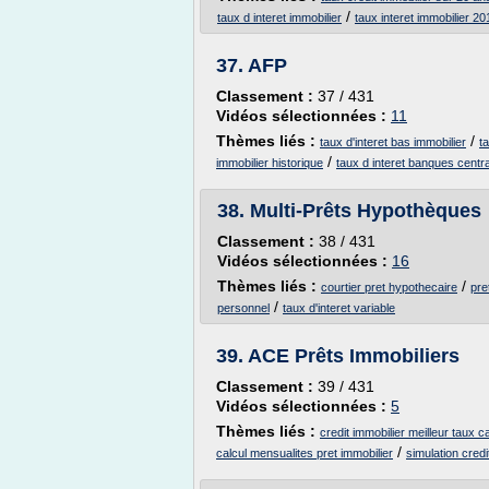
/
taux d interet immobilier
taux interet immobilier 20
37.
AFP
Classement :
37 / 431
Vidéos sélectionnées :
11
Thèmes liés :
/
taux d'interet bas immobilier
t
/
immobilier historique
taux d interet banques centr
38.
Multi-Prêts Hypothèques
Classement :
38 / 431
Vidéos sélectionnées :
16
Thèmes liés :
/
courtier pret hypothecaire
pre
/
personnel
taux d'interet variable
39.
ACE Prêts Immobiliers
Classement :
39 / 431
Vidéos sélectionnées :
5
Thèmes liés :
credit immobilier meilleur taux c
/
calcul mensualites pret immobilier
simulation credi