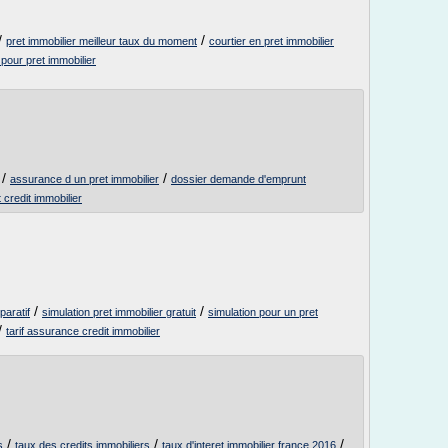
/
/
pret immobilier meilleur taux du moment
courtier en pret immobilier
 pour pret immobilier
/
/
assurance d un pret immobilier
dossier demande d'emprunt
credit immobilier
/
/
aratif
simulation pret immobilier gratuit
simulation pour un pret
/
tarif assurance credit immobilier
/
/
/
s
taux des credits immobiliers
taux d'interet immobilier france 2016