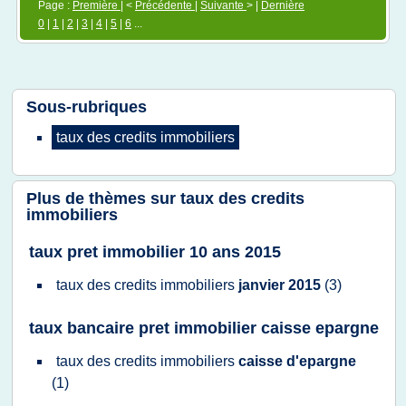
Page :
Première
| <
Précédente
|
Suivante
> |
Dernière
0
|
1
|
2
|
3
|
4
|
5
|
6
...
Sous-rubriques
taux
des
credits immobiliers
Plus de thèmes sur
taux des credits
immobiliers
taux pret immobilier 10 ans 2015
taux
des
credits immobiliers
janvier 2015
(3)
taux bancaire pret immobilier caisse epargne
taux
des
credits immobiliers
caisse d'epargne
(1)