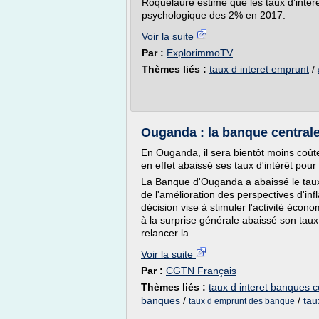
Roquelaure estime que les taux d’intérê
psychologique des 2% en 2017.
Voir la suite
Par :
ExplorimmoTV
Thèmes liés :
taux d interet emprunt
/
Ouganda : la banque centrale
En Ouganda, il sera bientôt moins coût
en effet abaissé ses taux d'intérêt pour
La Banque d'Ouganda a abaissé le taux
de l'amélioration des perspectives d'inf
décision vise à stimuler l'activité écono
à la surprise générale abaissé son tau
relancer la...
Voir la suite
Par :
CGTN Français
Thèmes liés :
taux d interet banques c
banques
/
/
tau
taux d emprunt des banque