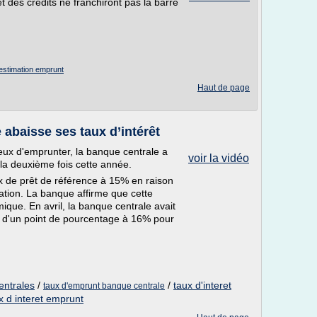
t des crédits ne franchiront pas la barre
estimation emprunt
Haut de page
 abaisse ses taux d’intérêt
eux d'emprunter, la banque centrale a
voir la vidéo
 la deuxième fois cette année.
 de prêt de référence à 15% en raison
lation. La banque affirme que cette
mique. En avril, la banque centrale avait
x d'un point de pourcentage à 16% pour
entrales
/
/
taux d'interet
taux d'emprunt banque centrale
x d interet emprunt