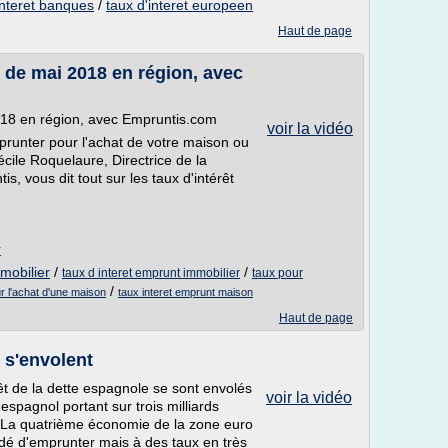
interet banques
/
taux d'interet europeen
Haut de page
r de mai 2018 en région, avec
2018 en région, avec Empruntis.com
voir la vidéo
runter pour l'achat de votre maison ou
ile Roquelaure, Directrice de la
, vous dit tout sur les taux d'intérêt
r
mobilier
/
/
taux d interet emprunt immobilier
taux pour
/
ur l'achat d'une maison
taux interet emprunt maison
Haut de page
 s'envolent
rêt de la dette espagnole se sont envolés
voir la vidéo
espagnol portant sur trois milliards
 La quatrième économie de la zone euro
dé d'emprunter mais à des taux en très