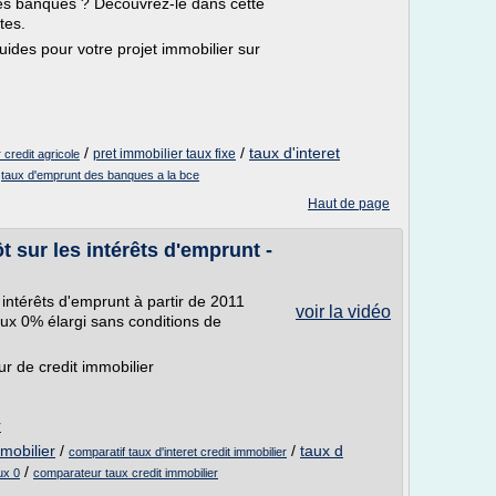
es banques ? Découvrez-le dans cette
tes.
uides pour votre projet immobilier sur
/
/
taux d'interet
pret immobilier taux fixe
 credit agricole
/
taux d'emprunt des banques a la bce
Haut de page
 sur les intérêts d'emprunt -
 intérêts d'emprunt à partir de 2011
voir la vidéo
aux 0% élargi sans conditions de
r de credit immobilier
r
mobilier
/
/
taux d
comparatif taux d'interet credit immobilier
/
ux 0
comparateur taux credit immobilier