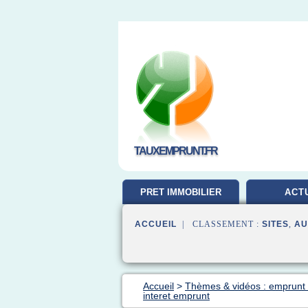
TAUXEMPRUNT.FR
PRET IMMOBILIER
ACT
ACCUEIL
| CLASSEMENT :
SITES
,
AU
Accueil
>
Thèmes & vidéos : emprunt 
interet emprunt