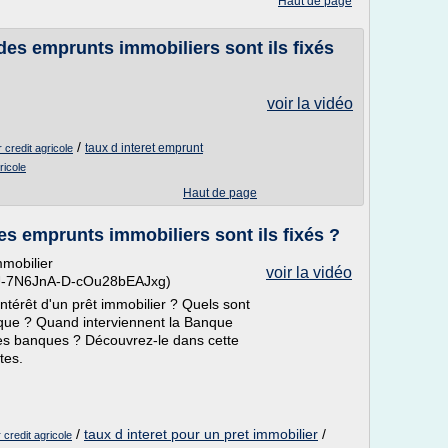
Haut de page
des emprunts immobiliers sont ils fixés
voir la vidéo
/
taux d interet emprunt
 credit agricole
ricole
Haut de page
es emprunts immobiliers sont ils fixés ?
mmobilier
voir la vidéo
CU-7N6JnA-D-cOu28bEAJxg)
ntérêt d'un prêt immobilier ? Quels sont
nque ? Quand interviennent la Banque
es banques ? Découvrez-le dans cette
tes.
/
taux d interet pour un pret immobilier
/
 credit agricole