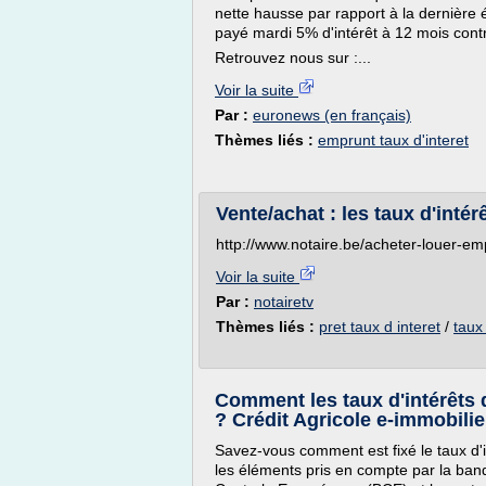
nette hausse par rapport à la dernière 
payé mardi 5% d'intérêt à 12 mois cont
Retrouvez nous sur :...
Voir la suite
Par :
euronews (en français)
Thèmes liés :
emprunt taux d'interet
Vente/achat : les taux d'intér
http://www.notaire.be/acheter-louer-emp
Voir la suite
Par :
notairetv
Thèmes liés :
pret taux d interet
/
taux
Comment les taux d'intérêts 
? Crédit Agricole e-immobilie
Savez-vous comment est fixé le taux d'i
les éléments pris en compte par la ba