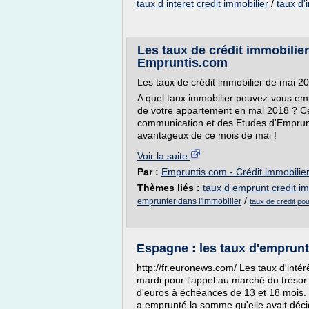
taux d interet credit immobilier
/
taux d'
Les taux de crédit immobilie
Empruntis.com
Les taux de crédit immobilier de mai 
A quel taux immobilier pouvez-vous emp
de votre appartement en mai 2018 ? Céc
communication et des Etudes d'Empruntis
avantageux de ce mois de mai !
Voir la suite
Par :
Empruntis.com - Crédit immobilie
Thèmes liés :
taux d emprunt credit im
/
emprunter dans l'immobilier
taux de credit po
Espagne : les taux d'emprunt
http://fr.euronews.com/ Les taux d'inté
mardi pour l'appel au marché du trésor 
d'euros à échéances de 13 et 18 mois.
a emprunté la somme qu'elle avait déci