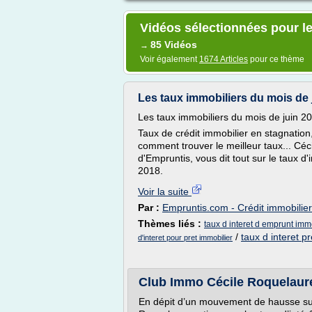
Vidéos sélectionnées pour le
85 Vidéos
→
Voir également
1674 Articles
pour ce thème
Les taux immobiliers du mois de
Les taux immobiliers du mois de juin 
Taux de crédit immobilier en stagnatio
comment trouver le meilleur taux... Céc
d'Empruntis, vous dit tout sur le taux d'
2018.
Voir la suite
Par :
Empruntis.com - Crédit immobilier
Thèmes liés :
taux d interet d emprunt imm
/
taux d interet p
d'interet pour pret immobilier
Club Immo Cécile Roquelaure
En dépit d’un mouvement de hausse sur