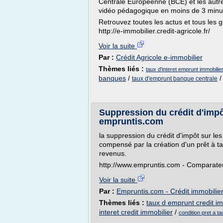
Centrale Européenne (BCE) et les autr
vidéo pédagogique en moins de 3 minu
Retrouvez toutes les actus et tous les g
http://e-immobilier.credit-agricole.fr/
Voir la suite
Par :
Crédit Agricole e-immobilier
Thèmes liés :
taux d'interet emprunt immobilier
banques
/
taux d'emprunt banque centrale
Suppression du crédit d'impôt
empruntis.com
la suppression du crédit d'impôt sur les
compensé par la création d'un prêt à t
revenus.
http://www.empruntis.com - Comparateu
Voir la suite
Par :
Empruntis.com - Crédit immobilie
Thèmes liés :
taux d emprunt credit im
interet credit immobilier
/
condition pret a ta