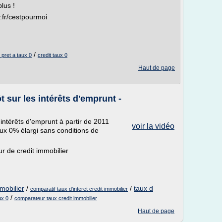
lus !
y.fr/cestpourmoi
/
 pret a taux 0
credit taux 0
Haut de page
 sur les intérêts d'emprunt -
 intérêts d'emprunt à partir de 2011
voir la vidéo
aux 0% élargi sans conditions de
 de credit immobilier
mobilier
/
/
taux d
comparatif taux d'interet credit immobilier
/
ux 0
comparateur taux credit immobilier
Haut de page