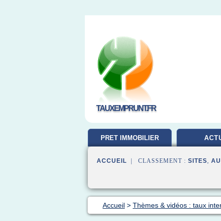
TAUXEMPRUNT.FR
PRET IMMOBILIER
ACT
ACCUEIL
| CLASSEMENT :
SITES
,
AU
Accueil
>
Thèmes & vidéos : taux inte