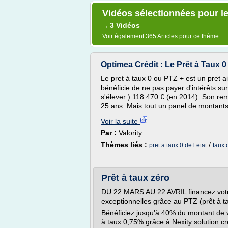
Vidéos sélectionnées pour le
3 Vidéos
→
Voir également
365 Articles
pour ce thème
Optimea Crédit : Le Prêt à Taux 
Le pret à taux 0 ou PTZ + est un pret ai
bénéficie de ne pas payer d'intérêts
s'élever ) 118 470 € (en 2014). Son r
25 ans. Mais tout un panel de montants e
Voir la suite
Par :
Valority
Thèmes liés :
/
pret a taux 0 de l etat
taux c
Prêt à taux zéro
DU 22 MARS AU 22 AVRIL financez votre
exceptionnelles grâce au PTZ (prêt à t
Bénéficiez jusqu'à 40% du montant de 
à taux 0,75% grâce à Nexity solution cr