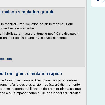
p
t maison simulation gratuit
t immobilier - m Simulation de prt immobilier. Pour
anque Postale met votre.
l ligibilit au prt tauz zro dans le neuf. Ce calculateur
 d un crdit destin financer vos investissements
spot.com
dit en ligne : simulation rapide
ole Consumer Finance. C'est l'une des plus célèbres
quement l'une des plus anciennes (sa création remonte
r les supports publicitaires de premier plan ainsi que
finco a su s'imposer comme l'un des leaders du crédit à