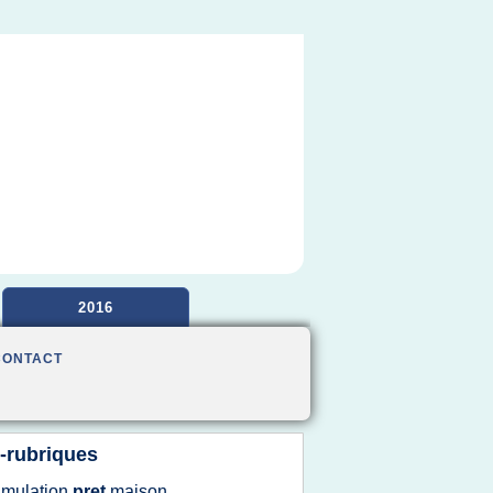
2016
CONTACT
-rubriques
imulation
pret
maison