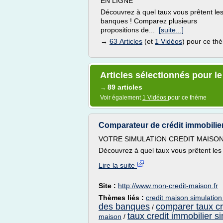
EN LIGNE
Découvrez à quel taux vous prêtent le
banques ! Comparez plusieurs
propositions de...
[suite...]
→
63 Articles
(et
1 Vidéos
) pour ce th
Articles sélectionnés pour l
89 articles
→
Voir également
1 Vidéos
pour ce thème
Comparateur de crédit immobilier
VOTRE SIMULATION CREDIT MAISON
Découvrez à quel taux vous prêtent les
Lire la suite
Site :
http://www.mon-credit-maison.fr
Thèmes liés :
credit maison simulation 
des banques
comparer taux cr
/
taux credit immobilier si
maison
/