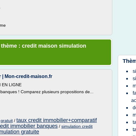
s
ème
e thème : credit maison simulation
Thèm
s
 | Mon-credit-maison.fr
s
 EN LIGNE
m
 banques ! Comparez plusieurs propositions de...
f
ac
d
m
taux credit immobilier+comparatif
gratuit
/
t
edit immobilier banques
/
simulation credit
t
mulation gratuite