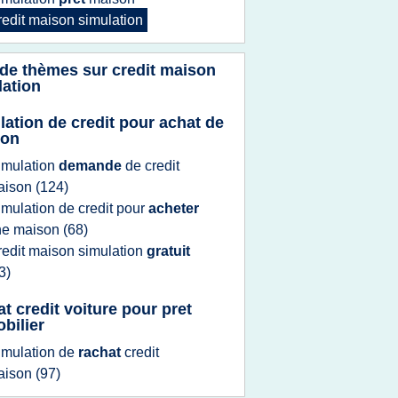
redit maison simulation
 de thèmes sur
credit maison
lation
lation de credit pour achat de
son
imulation
demande
de
credit
aison
(124)
imulation
de
credit
pour
acheter
ne
maison
(68)
redit maison simulation
gratuit
3)
at credit voiture pour pret
bilier
imulation
de
rachat
credit
aison
(97)