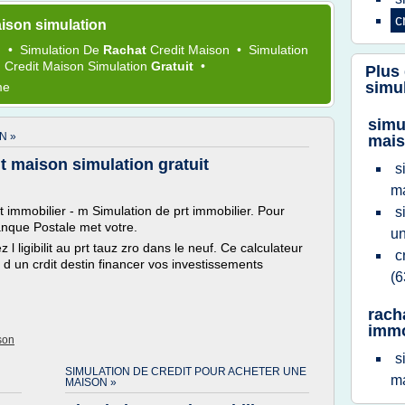
c
ison simulation
n
•
Simulation
De
Rachat
Credit Maison
•
Simulation
•
Credit Maison Simulation
Gratuit
•
Plus
simu
me
simu
N »
mai
t maison simulation gratuit
s
m
rt immobilier - m Simulation de prt immobilier. Pour
s
Banque Postale met votre.
u
 l ligibilit au prt tauz zro dans le neuf. Ce calculateur
c
s d un crdit destin financer vos investissements
(6
rach
immo
son
s
SIMULATION DE CREDIT POUR ACHETER UNE
m
MAISON »