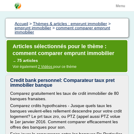
Menu
Accueil
>
Thèmes & articles : emprunt immobilier
>
emprunt immobilier
>
comment comparer emprunt
immobilier
Articles sélectionnés pour le thème :
comment comparer emprunt immobilier
75 articles
→
Voir également
2 Vidéos
pour ce thème
Credit bank personnel: Comparateur taux pret
immobilier banque
Comparez gratuitement les taux de crdit immobilier de 80
banques franaises.
Comparez crdits hypothcaires - Jusque quels taux les
banques veulent-elles rellement descendre pour votre crdit
logement? Le prt taux zro, ou PTZ (appel aussi PTZ volue
le 1er janvier 2016. Comment comparer efficacement les
offres des banques pour son.