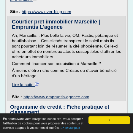
Site :
https://www.over-blog.com
Courtier pret immobilier Marseille |
Empruntis L'agence
Ah, Marseille... Plus belle la vie, OM, Pastis, pétanque et
bouillabaisse... Ces clichés transpirent le soleil mais ils
sont pourtant loin de résumer la cité phocéenne. Celle-ci
offre en effet de nombreux atouts susceptibles d'attirer les
acheteurs immobiliers.
Comment financer son acquisition à Marseille ?
À moins d'être riche comme Crésus ou d'avoir bénéficié
d'un héritage...
Lire la suite
Site :
https://www.empruntis-agence.com
Organisme de credit : Fiche pratique et
classement
En poursuivant votre navigation sur ce site, vous acceptez
Est-ce le bon moment pour un crédit immobilier ?
X
l'utilisation de cookies pour vous proposer des contenus et
À chaque chose malheur est bon pourrait-on dire lorsque
services adaptés à vos centres d'intérêts.
En savoir plus
l'on tire un bilan de l'effet de la crise économique sur