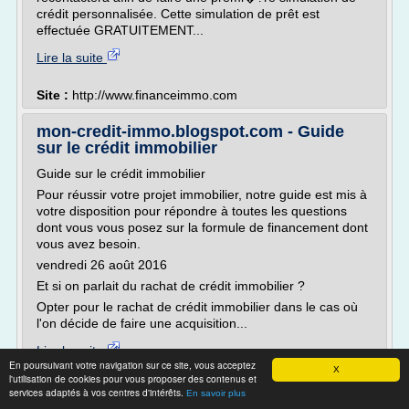
crédit personnalisée. Cette simulation de prêt est
effectuée GRATUITEMENT...
Lire la suite
Site :
http://www.financeimmo.com
mon-credit-immo.blogspot.com - Guide
sur le crédit immobilier
Guide sur le crédit immobilier
Pour réussir votre projet immobilier, notre guide est mis à
votre disposition pour répondre à toutes les questions
dont vous vous posez sur la formule de financement dont
vous avez besoin.
vendredi 26 août 2016
Et si on parlait du rachat de crédit immobilier ?
Opter pour le rachat de crédit immobilier dans le cas où
l'on décide de faire une acquisition...
Lire la suite
En poursuivant votre navigation sur ce site, vous acceptez
Date:
2017-07-28 06:22:38
X
l'utilisation de cookies pour vous proposer des contenus et
Site :
http://mon-credit-immo.blogspot.com
services adaptés à vos centres d'intérêts.
En savoir plus