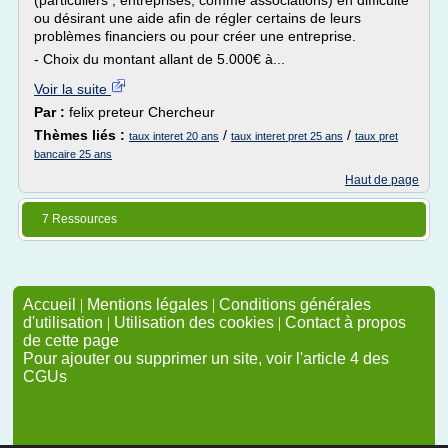
(particuliers , entreprises, comme associations) en difficulté
ou désirant une aide afin de régler certains de leurs
problèmes financiers ou pour créer une entreprise.
- Choix du montant allant de 5.000€ à...
Voir la suite
Par :
felix preteur Chercheur
Thèmes liés :
/
/
taux interet 20 ans
taux interet pret 25 ans
taux pret
bancaire 25 ans
Haut de page
7 Ressources
Accueil
|
Mentions légales
|
Conditions générales
d'utilisation
|
Utilisation des cookies
|
Contact à propos
de cette page
Pour ajouter ou supprimer un site, voir l'article 4 des
CGUs