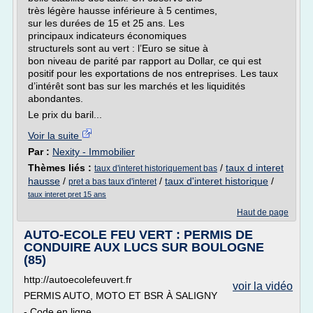
très légère hausse inférieure à 5 centimes,
sur les durées de 15 et 25 ans. Les
principaux indicateurs économiques
structurels sont au vert : l’Euro se situe à
bon niveau de parité par rapport au Dollar, ce qui est
positif pour les exportations de nos entreprises. Les taux
d’intérêt sont bas sur les marchés et les liquidités
abondantes.
Le prix du baril...
Voir la suite
Par :
Nexity - Immobilier
Thèmes liés :
/
taux d interet
taux d'interet historiquement bas
hausse
/
/
taux d'interet historique
/
pret a bas taux d'interet
taux interet pret 15 ans
Haut de page
AUTO-ECOLE FEU VERT : PERMIS DE
CONDUIRE AUX LUCS SUR BOULOGNE
(85)
http://autoecolefeuvert.fr
voir la vidéo
PERMIS AUTO, MOTO ET BSR À SALIGNY
- Code en ligne