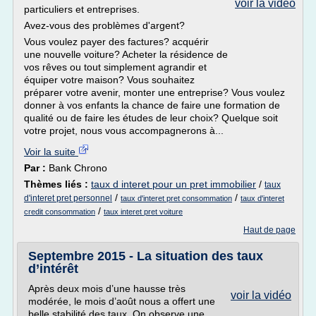
voir la vidéo
particuliers et entreprises.
Avez-vous des problèmes d'argent?
Vous voulez payer des factures? acquérir
une nouvelle voiture? Acheter la résidence de
vos rêves ou tout simplement agrandir et
équiper votre maison? Vous souhaitez
préparer votre avenir, monter une entreprise? Vous voulez
donner à vos enfants la chance de faire une formation de
qualité ou de faire les études de leur choix? Quelque soit
votre projet, nous vous accompagnerons à...
Voir la suite
Par :
Bank Chrono
Thèmes liés :
taux d interet pour un pret immobilier
/
taux
/
/
d'interet pret personnel
taux d'interet pret consommation
taux d'interet
/
credit consommation
taux interet pret voiture
Haut de page
Septembre 2015 - La situation des taux
d’intérêt
Après deux mois d’une hausse très
voir la vidéo
modérée, le mois d’août nous a offert une
belle stabilité des taux. On observe une