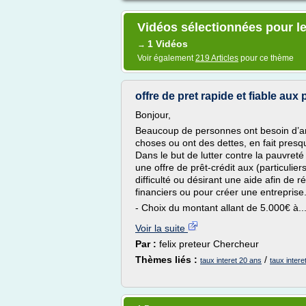
Vidéos sélectionnées pour le
1 Vidéos
→
Voir également
219 Articles
pour ce thème
offre de pret rapide et fiable aux 
Bonjour,
Beaucoup de personnes ont besoin d’ar
choses ou ont des dettes, en fait presqu
Dans le but de lutter contre la pauvreté
une offre de prêt-crédit aux (particulie
difficulté ou désirant une aide afin de 
financiers ou pour créer une entreprise
- Choix du montant allant de 5.000€ à..
Voir la suite
Par :
felix preteur Chercheur
Thèmes liés :
/
taux interet 20 ans
taux intere