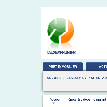
TAUXEMPRUNT.FR
PRET IMMOBILIER
ACT
ACCUEIL
| CLASSEMENT :
SITES
,
AU
Accueil
>
Thèmes & vidéos : emprunt 
ans