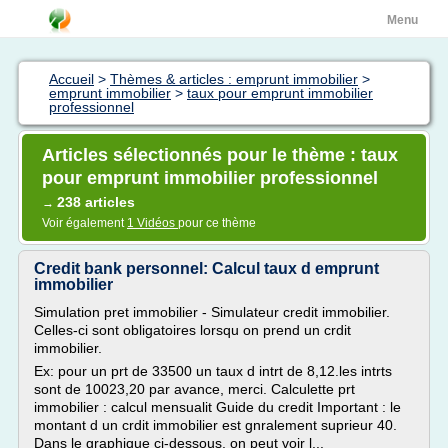
Menu
Accueil
>
Thèmes & articles : emprunt immobilier
>
emprunt immobilier
>
taux pour emprunt immobilier
professionnel
Articles sélectionnés pour le thème : taux
pour emprunt immobilier professionnel
238 articles
→
Voir également
1 Vidéos
pour ce thème
Credit bank personnel: Calcul taux d emprunt
immobilier
Simulation pret immobilier - Simulateur credit immobilier.
Celles-ci sont obligatoires lorsqu on prend un crdit
immobilier.
Ex: pour un prt de 33500 un taux d intrt de 8,12.les intrts
sont de 10023,20 par avance, merci. Calculette prt
immobilier : calcul mensualit Guide du credit Important : le
montant d un crdit immobilier est gnralement suprieur 40.
Dans le graphique ci-dessous, on peut voir l...