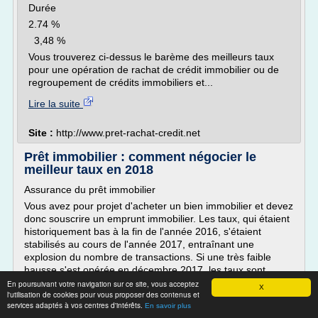
Durée
2.74 %
3,48 %
Vous trouverez ci-dessus le barème des meilleurs taux
pour une opération de rachat de crédit immobilier ou de
regroupement de crédits immobiliers et...
Lire la suite
Site :
http://www.pret-rachat-credit.net
Prêt immobilier : comment négocier le
meilleur taux en 2018
Assurance du prêt immobilier
Vous avez pour projet d'acheter un bien immobilier et devez
donc souscrire un emprunt immobilier. Les taux, qui étaient
historiquement bas à la fin de l'année 2016, s'étaient
stabilisés au cours de l'année 2017, entraînant une
explosion du nombre de transactions. Si une très faible
hausse s'est opérée en décembre 2017, les taux sont
revenus à un état...
En poursuivant votre navigation sur ce site, vous acceptez
X
l'utilisation de cookies pour vous proposer des contenus et
Lire la suite
services adaptés à vos centres d'intérêts.
En savoir plus