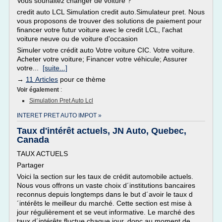
Vous souhaitez changer de voiture ?
credit auto LCL Simulation credit auto.Simulateur pret. Nous
vous proposons de trouver des solutions de paiement pour
financer votre futur voiture avec le credit LCL, l'achat
voiture neuve ou de voiture d'occasion
Simuler votre crédit auto Votre voiture CIC. Votre voiture.
Acheter votre voiture; Financer votre véhicule; Assurer
votre...
[suite...]
→
11 Articles
pour ce thème
Voir également
:
Simulation Pret Auto Lcl
INTERET PRET AUTO IMPOT »
Taux d'intérêt actuels, JN Auto, Quebec,
Canada
TAUX ACTUELS
Partager
Voici la section sur les taux de crédit automobile actuels.
Nous vous offrons un vaste choix d´institutions bancaires
reconnus depuis longtemps dans le but d´avoir le taux d
´intérêts le meilleur du marché. Cette section est mise à
jour régulièrement et se veut informative. Le marché des
taux d´intérêts fluctue chaque jour, donc au moment de