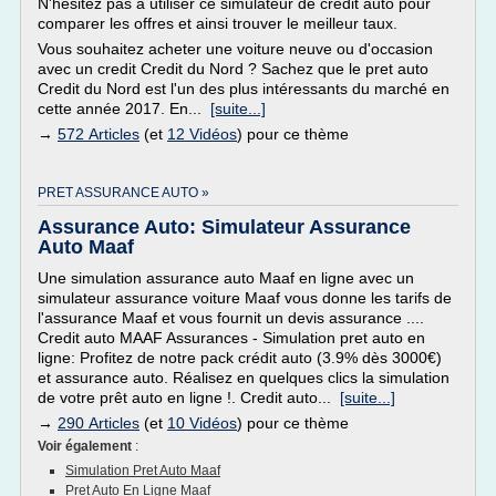
N'hésitez pas à utiliser ce simulateur de crédit auto pour
comparer les offres et ainsi trouver le meilleur taux.
Vous souhaitez acheter une voiture neuve ou d'occasion
avec un credit Credit du Nord ? Sachez que le pret auto
Credit du Nord est l'un des plus intéressants du marché en
cette année 2017. En...
[suite...]
→
572 Articles
(et
12 Vidéos
) pour ce thème
PRET ASSURANCE AUTO »
Assurance Auto: Simulateur Assurance
Auto Maaf
Une simulation assurance auto Maaf en ligne avec un
simulateur assurance voiture Maaf vous donne les tarifs de
l'assurance Maaf et vous fournit un devis assurance ....
Credit auto MAAF Assurances - Simulation pret auto en
ligne: Profitez de notre pack crédit auto (3.9% dès 3000€)
et assurance auto. Réalisez en quelques clics la simulation
de votre prêt auto en ligne !. Credit auto...
[suite...]
→
290 Articles
(et
10 Vidéos
) pour ce thème
Voir également
:
Simulation Pret Auto Maaf
Pret Auto En Ligne Maaf