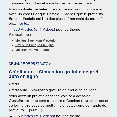
comparer les offres et ainsi trouver le meilleur taux.
Vous souhaitez acheter une voiture neuve ou d'occasion
avec un credit Banque Postale ? Sachez que le pret auto
Banque Postale est l'un des plus intéressants du marché
en...
[suite...]
→
363 Articles
(et
4 Vidéos
) pour ce thème
Voir également
:
Meilleur Taux Pour Pret Auto
Pret Auto Banque En Ligne
Meilleur Pret Auto Banque
DEMANDE DE PRET AUTO »
Crédit auto – Simulation gratuite de prêt
auto en ligne
Crédit
Crédit auto - Simulation gratuite de prêt auto en ligne
Vous avez un projet d'achat de voiture d'occasion ?
Ouestfrance-auto.com s'associe à Cetelem et vous propose
ce formulaire vous permettant d'effectuer une demande de
prêt auto...
[suite...]
→
285 Articles
(et
1 Vidéos
) pour ce thème