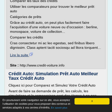
Comparer les taux des crédits
Utiliser les comparateurs pour trouver le meilleur prêt
auto
Catégories de prêts
Grâce au crédit auto, on peut plus facilement faire
l'acquisition d'une voiture neuve ou d'occasion : berline,
monospace, voiture de collection...
Comparer les crédits
Cras consectetur mi ac leo egestas, sed finibus libero
dignissim. Class aptent taciti sociosqu ad litora torquent...
Lire la suite
Site :
http://www.credit-voiture.info
Crédit Auto: Simulation Prêt Auto Meilleur
Taux Crédit Auto
Cliquez ici pour Comparez et Simulez Votre Crédit Auto
Avant de faire sa demande de prêt, les calculs, les
simulations et la comparaison sont des étapes à ne pas
En poursuivant votre navigation sur ce site, vous acceptez
négliger ou à prendre à la légère. Tout prêt doit être
X
l'utilisation de cookies pour vous proposer des contenus et
remboursé comme on le sait et afin d'être sûr de ne pas
services adaptés à vos centres d'intérêts.
En savoir plus
tomber dans le surendettement et pour pouvoir régler la