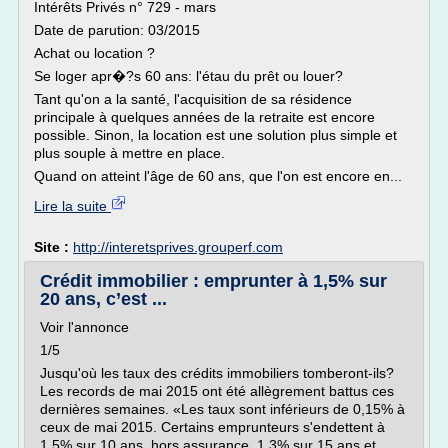
Intérêts Privés n° 729 - mars
Date de parution: 03/2015
Achat ou location ?
Se loger apr�?s 60 ans: l'étau du prêt ou louer?
Tant qu'on a la santé, l'acquisition de sa résidence
principale à quelques années de la retraite est encore
possible. Sinon, la location est une solution plus simple et
plus souple à mettre en place.
Quand on atteint l'âge de 60 ans, que l'on est encore en...
Lire la suite
Site :
http://interetsprives.grouperf.com
Crédit immobilier : emprunter à 1,5% sur
20 ans, c’est ...
Voir l'annonce
1/5
Jusqu'où les taux des crédits immobiliers tomberont-ils?
Les records de mai 2015 ont été allègrement battus ces
dernières semaines. «Les taux sont inférieurs de 0,15% à
ceux de mai 2015. Certains emprunteurs s'endettent à
1,5% sur 10 ans, hors assurance, 1,3% sur 15 ans et