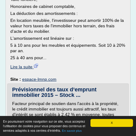
Honoraires de cabinet comptable,
La déduction des amortissements :
En location meublée, l'investisseur peut amortir 100% de la
valeur hors taxes de l'immobilier hors terrain, des frais
d'acte et du mobilier.
L'amortissement est linéaire sur :
5 à 10 ans pour les meubles et équipements. Soit 10 à 20%
par an.
25 à 40 ans pour...
Lire la suite
Site :
espace-lmnp.com
Prévisionnel des taux d’emprunt
immobilier 2015 – Stock ...
Facteur principal de soutien dans l'accès à la propriété,
le crédit immobilier est toujours aussi attractif, les taux
d'intérêt se sont établis à 2,42 % en moyenne, toutes
durées d'emprunt confondues, au dernier trimestre 2014.
En poursuivant votre navigation sur ce site, vous acceptez
X
l'utilisation de cookies pour vous proposer des contenus et
Il semblerait que la baisse des taux d'intérêt immobilier se
services adaptés à vos centres d'intérêts.
En savoir plus
poursuive en 2015. Cette tendance baissière a permis