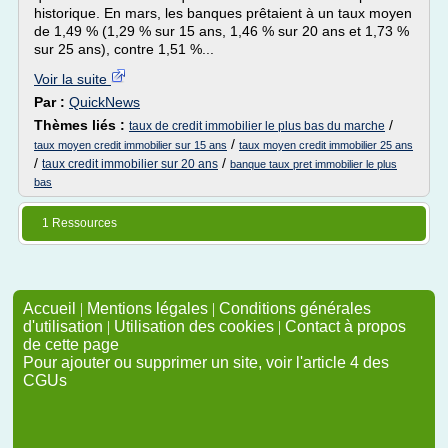
historique. En mars, les banques prêtaient à un taux moyen
de 1,49 % (1,29 % sur 15 ans, 1,46 % sur 20 ans et 1,73 %
sur 25 ans), contre 1,51 %...
Voir la suite
Par :
QuickNews
Thèmes liés :
/
taux de credit immobilier le plus bas du marche
/
taux moyen credit immobilier sur 15 ans
taux moyen credit immobilier 25 ans
/
/
taux credit immobilier sur 20 ans
banque taux pret immobilier le plus
bas
1 Ressources
Accueil
|
Mentions légales
|
Conditions générales
d'utilisation
|
Utilisation des cookies
|
Contact à propos
de cette page
Pour ajouter ou supprimer un site, voir l'article 4 des
CGUs