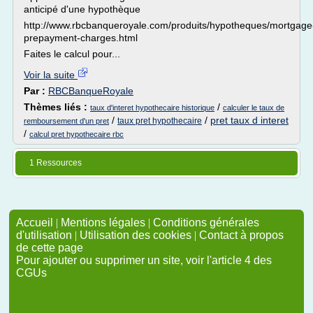
anticipé d'une hypothèque
http://www.rbcbanqueroyale.com/produits/hypotheques/mortgage
prepayment-charges.html
Faites le calcul pour...
Voir la suite
Par :
RBCBanqueRoyale
Thèmes liés :
/
taux d'interet hypothecaire historique
calculer le taux de
/
/
pret taux d interet
taux pret hypothecaire
remboursement d'un pret
/
calcul pret hypothecaire rbc
1 Ressources
Accueil
|
Mentions légales
|
Conditions générales
d'utilisation
|
Utilisation des cookies
|
Contact à propos
de cette page
Pour ajouter ou supprimer un site, voir l'article 4 des
CGUs