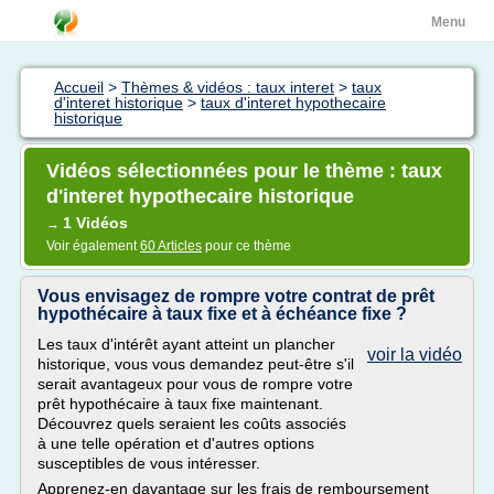
Menu
Accueil
>
Thèmes & vidéos : taux interet
>
taux
d'interet historique
>
taux d'interet hypothecaire
historique
Vidéos sélectionnées pour le thème : taux
d'interet hypothecaire historique
1 Vidéos
→
Voir également
60 Articles
pour ce thème
Vous envisagez de rompre votre contrat de prêt
hypothécaire à taux fixe et à échéance fixe ?
Les taux d'intérêt ayant atteint un plancher
voir la vidéo
historique, vous vous demandez peut-être s'il
serait avantageux pour vous de rompre votre
prêt hypothécaire à taux fixe maintenant.
Découvrez quels seraient les coûts associés
à une telle opération et d'autres options
susceptibles de vous intéresser.
Apprenez-en davantage sur les frais de remboursement