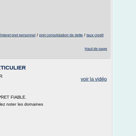
/
/
'interet pret personnel
pret consolidation de dette
taux credit
Haut de page
TICULIER
R
voir la vidéo
à PRET FIABLE.
llez noter les domaines