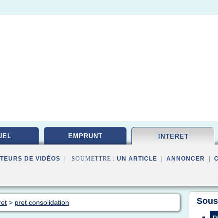
UEL
EMPRUNT
INTERET
TEURS DE VIDÉOS
| SOUMETTRE :
UN ARTICLE
|
ANNONCER
|
Sous
ret
>
pret consolidation
p