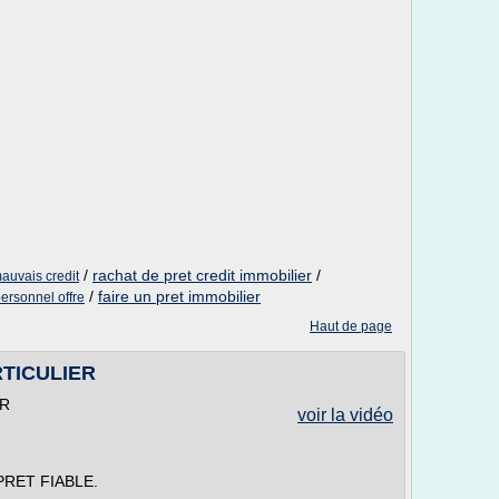
/
rachat de pret credit immobilier
/
mauvais credit
/
faire un pret immobilier
personnel offre
Haut de page
TICULIER
ER
voir la vidéo
à PRET FIABLE.