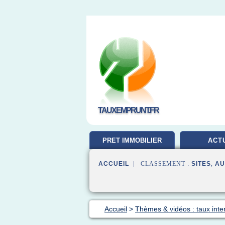
TAUXEMPRUNT.FR
PRET IMMOBILIER
ACT
ACCUEIL
| CLASSEMENT :
SITES
,
AU
Accueil
>
Thèmes & vidéos : taux inte