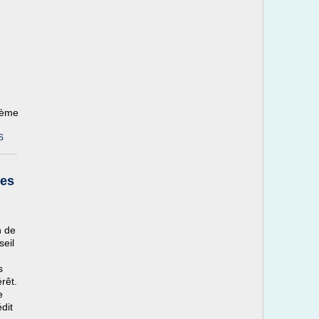
hème
S
tes
n de
seil
s
rêt.
e
dit