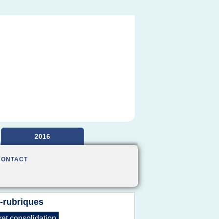
2016
CONTACT
-rubriques
ret consolidation