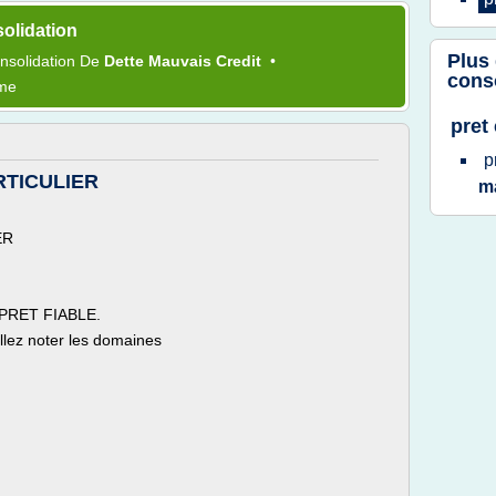
olidation
Plus
nsolidation
De
Dette Mauvais Credit
•
cons
ème
pret
p
RTICULIER
m
ER
 à PRET FIABLE.
illez noter les domaines