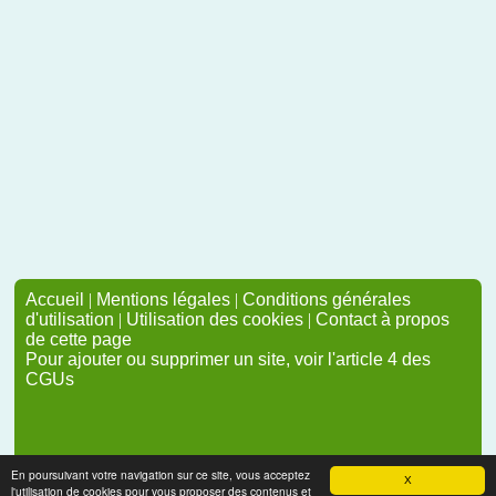
Accueil
|
Mentions légales
|
Conditions générales
d'utilisation
|
Utilisation des cookies
|
Contact à propos
de cette page
Pour ajouter ou supprimer un site, voir l'article 4 des
CGUs
En poursuivant votre navigation sur ce site, vous acceptez
X
l'utilisation de cookies pour vous proposer des contenus et