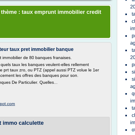
2
e thème : taux emprunt immobilier credit
t
c
im
p
ag
eur taux pret immobilier banque
t
2
t immobilier de 80 banques franaises.
quels taux les banques veulent-elles rellement
p
e prt taux zro, ou PTZ (appel aussi PTZ volue le 1er
s
cement les offres des banques pour son.
s
ques De Particulier. Quelles...
ag
q
im
spot.com
t
c
t immo calculette
im
o