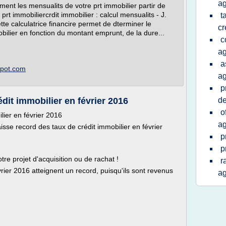
ag
ment les mensualits de votre prt immobilier partir de
prt immobiliercrdit immobilier : calcul mensualits - J.
t
tte calculatrice financire permet de dterminer le
cr
bilier en fonction du montant emprunt, de la dure...
c
ag
a
spot.com
ag
p
dit immobilier en février 2016
de
o
lier en février 2016
ag
aisse record des taux de crédit immobilier en février
p
p
re projet d'acquisition ou de rachat !
r
vrier 2016 atteignent un record, puisqu'ils sont revenus
ag