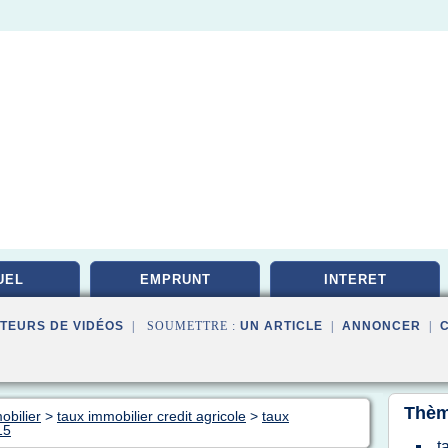
UEL
EMPRUNT
INTERET
TEURS DE VIDÉOS
| SOUMETTRE :
UN ARTICLE
|
ANNONCER
|
Thèm
obilier
>
taux immobilier credit agricole
>
taux
15
t