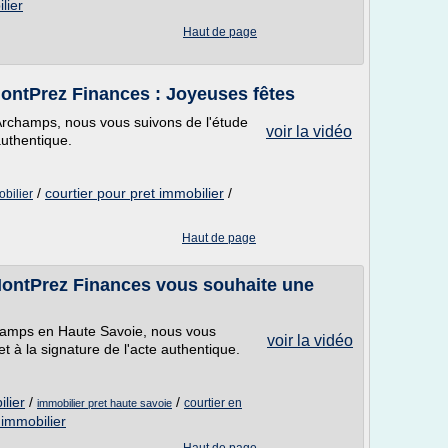
lier
Haut de page
MontPrez Finances : Joyeuses fêtes
 Archamps, nous vous suivons de l'étude
voir la vidéo
authentique.
/
courtier pour pret immobilier
/
bilier
Haut de page
 MontPrez Finances vous souhaite une
champs en Haute Savoie, nous vous
voir la vidéo
 à la signature de l'acte authentique.
ilier
/
/
courtier en
immobilier pret haute savoie
 immobilier