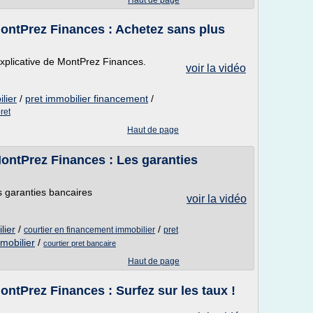
Haut de page
MontPrez Finances : Achetez sans plus
explicative de MontPrez Finances.
voir la vidéo
lier
/
pret immobilier financement
/
ret
Haut de page
MontPrez Finances : Les garanties
 garanties bancaires
voir la vidéo
lier
/
/
courtier en financement immobilier
pret
mmobilier
/
courtier pret bancaire
Haut de page
ontPrez Finances : Surfez sur les taux !