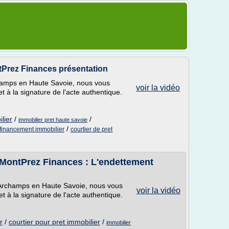
ntPrez Finances présentation
champs en Haute Savoie, nous vous
voir la vidéo
 à la signature de l'acte authentique.
lier
/
/
immobilier pret haute savoie
/
 financement immobilier
courtier de pret
: MontPrez Finances : L'endettement
à Archamps en Haute Savoie, nous vous
voir la vidéo
 à la signature de l'acte authentique.
r
/
courtier pour pret immobilier
/
immobilier