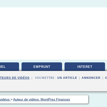
UEL
EMPRUNT
INTERET
TEURS DE VIDÉOS
| SOUMETTRE :
UN ARTICLE
|
ANNONCER
|
 vidéos
>
Auteur de vidéos: MontPrez Finances