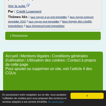
Voir la suite
Par :
Crédit Logement
Thèmes liés :
/
taux moyen d un pret immobilier
taux moyen emprunt
/
/
taux moyen des credits
immobilier 2015
taux moyen pret immobilier
/
immobiliers
taux d'emprunt pret immobilier
1 Ressources
Accueil
|
Mentions légales
|
Conditions générales
d'utilisation
|
Utilisation des cookies
|
Contact à propos
de cette page
Pour ajouter ou supprimer un site, voir l'article 4 des
CGUs
En poursuivant votre navigation sur ce site, vous acceptez
X
l'utilisation de cookies pour vous proposer des contenus et
services adaptés à vos centres d'intérêts.
En savoir plus