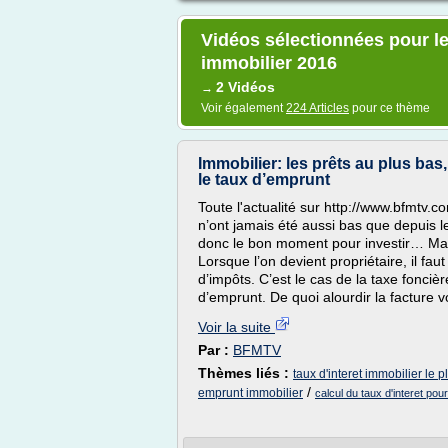
Vidéos sélectionnées pour le
immobilier 2016
2 Vidéos
→
Voir également
224 Articles
pour ce thème
Immobilier: les prêts au plus bas
le taux d’emprunt
Toute l'actualité sur http://www.bfmtv.co
n’ont jamais été aussi bas que depuis le
donc le bon moment pour investir… Mais 
Lorsque l’on devient propriétaire, il fau
d’impôts. C’est le cas de la taxe fonciè
d’emprunt. De quoi alourdir la facture v
Voir la suite
Par :
BFMTV
Thèmes liés :
taux d'interet immobilier le p
/
emprunt immobilier
calcul du taux d'interet pou