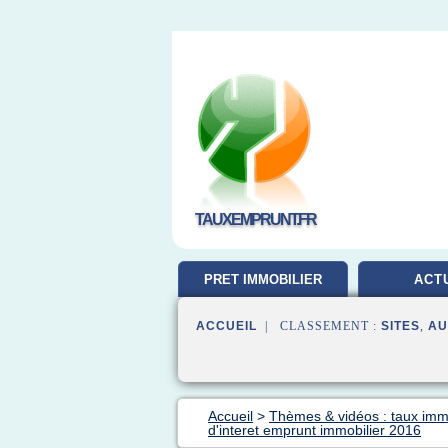
TAUXEMPRUNT.FR
PRET IMMOBILIER
ACT
ACCUEIL
| CLASSEMENT :
SITES
,
AU
Accueil
>
Thèmes & vidéos : taux imm
d'interet emprunt immobilier 2016