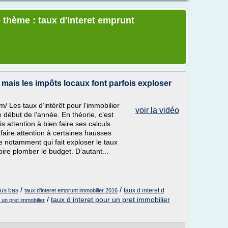
 thème : taux d'interet emprunt
, mais les impôts locaux font parfois exploser
m/ Les taux d’intérêt pour l’immobilier
voir la vidéo
 début de l’année. En théorie, c’est
attention à bien faire ses calculs.
t faire attention à certaines hausses
re notamment qui fait exploser le taux
oire plomber le budget. D’autant...
/
/
lus bas
taux d interet d
taux d'interet emprunt immobilier 2016
/
taux d interet pour un pret immobilier
r un pret immobilier