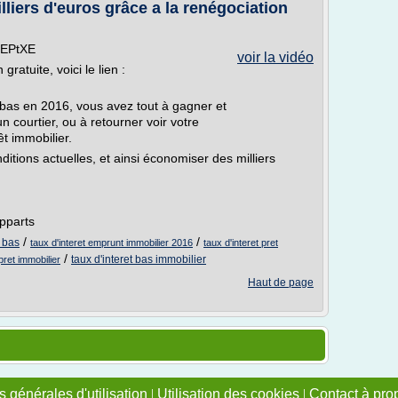
iers d'euros grâce a la renégociation
MFEPtXE
voir la vidéo
ratuite, voici le lien :
 bas en 2016, vous avez tout à gagner et
n courtier, ou à retourner voir votre
êt immobilier.
ditions actuelles, et ainsi économiser des milliers
pparts
/
/
t bas
taux d'interet emprunt immobilier 2016
taux d'interet pret
/
taux d'interet bas immobilier
pret immobilier
Haut de page
 générales d'utilisation
|
Utilisation des cookies
|
Contact à pro