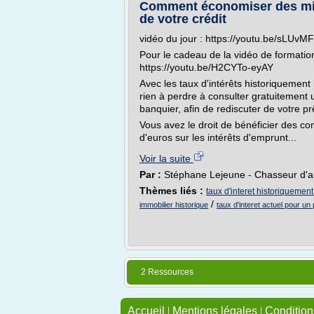
Comment économiser des mill
de votre crédit
vidéo du jour : https://youtu.be/sLUv
Pour le cadeau de la vidéo de formation g
https://youtu.be/H2CYTo-eyAY
Avec les taux d'intérêts historiquement
rien à perdre à consulter gratuitement u
banquier, afin de rediscuter de votre pr
Vous avez le droit de bénéficier des con
d'euros sur les intérêts d'emprunt...
Voir la suite
Par :
Stéphane Lejeune - Chasseur d'a
Thèmes liés :
taux d'interet historiquemen
/
immobilier historique
taux d'interet actuel pour un 
2 Ressources
Accueil
|
Mentions légales
|
Conditions