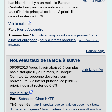
voir la vidéo
bas historique il y a un mois, la Banque
Centrale Europèenne dévoilera son nouveau
taux d'intérêt principal ce jeudi. A priori, il
devrait rester de 0,5%.
Voir la suite
Par :
Pierre Alexandre
Thèmes liés :
/
taux
taux interet banque centrale europeenne
d'interet europeen
/
taux d'interet banques
/
taux d'interet bce
historique
Haut de page
Nouveau taux de la BCE à suivre
06/06/2013 Après l'avoir abaissé à son plus
voir la vidéo
bas historique il y a un mois, la Banque
Centrale Europèenne dévoilera son
nouveau taux d'intérêt principal ce jeudi. A
priori, il devrait rester de 0,5%.
Voir la suite
Par :
Sebastien Giron NYFP
Thèmes liés :
/
taux
taux interet banque centrale europeenne
d'interet europeen
/
taux d'interet banques
/
taux d'interet bce