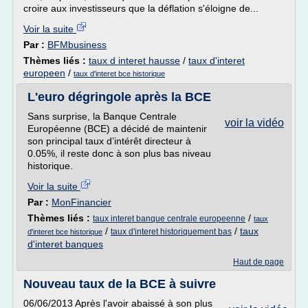
croire aux investisseurs que la déflation s'éloigne de...
Voir la suite
Par :
BFMbusiness
Thèmes liés :
taux d interet hausse
/
taux d'interet
europeen
/
taux d'interet bce historique
L'euro dégringole après la BCE
Sans surprise, la Banque Centrale
voir la vidéo
Européenne (BCE) a décidé de maintenir
son principal taux d’intérêt directeur à
0.05%, il reste donc à son plus bas niveau
historique.
Voir la suite
Par :
MonFinancier
Thèmes liés :
/
taux interet banque centrale europeenne
taux
/
/
taux
taux d'interet historiquement bas
d'interet bce historique
d'interet banques
Haut de page
Nouveau taux de la BCE à suivre
06/06/2013 Après l'avoir abaissé à son plus