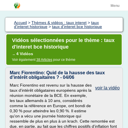
Menu
Accueil
>
Thèmes & vidéos : taux interet
>
taux
d'interet historique
>
taux d'interet bce historique
Vidéos sélectionnées pour le thème : taux
d'interet bce historique
4 Vidéos
→
Voir également
38 Articles
pour ce thème
Marc Fiorentino: Quid de la hausse des taux
d'intérêt obligaitaires ? - 04/06
Marc Fiorentino est revenu sur la hausse des
voir la vidéo
taux d'intérêt obligataires européens après la
réunion monétaire de la BCE. En exemple,
les taux allemands à 10 ans, considérés
comme la référence en Europe, ont bondi de
0,30 % pour atteindre les 0,90 %. Il estime
qu'on a vécu une journée historique qui
ressemble de plus en plus à un krach. Cette remontée est
due, en partie, au fait que les chiffres positifs d'inflation font