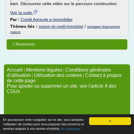
bien. Découvrez cette vidéo sur le parcours construction.
Voir la suite
Par :
Crédit Agricole e-immobilier
Thèmes liés :
/
maison de credit immobilier
simulation financement
maison
1 Ressources
Accueil
|
Mentions légales
|
Conditions générales
d'utilisation
|
Utilisation des cookies
|
Contact à propos
de cette page
Pour ajouter ou supprimer un site, voir l'article 4 des
CGUs
En poursuivant votre navigation sur ce site, vous acceptez
X
l'utilisation de cookies pour vous proposer des contenus et
services adaptés à vos centres d'intérêts.
En savoir plus