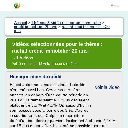
Menu
Accueil
>
Thèmes & vidéos : emprunt immobilier
>
credit immobilier 20 ans
>
rachat credit immobilier 20
ans
Vidéos sélectionnées pour le thème :
rachat credit immobilier 20 ans
1 Vidéos
→
Voir également
145 Articles
pour ce thème
Renégociation de crédit
En cet automne, jamais les taux d'intérêts
voir la vidéo
n'ont été aussi bas. Ces deux dernières
années, en dehors d'une courte période en
2010 où ils démarraient à 3 %, ils oscillaient
plutôt entre 3,5 % et 4,5%. Or, aujourd'hui, ils
sont passés sous la barre des 3 %. D'après
le courtier en crédit Cafpi, un emprunteur
doté d'un bon dossier parvient facilement à obtenir 2,75 %
sur 15 ans en taux fixe. Il est même possible, pour un