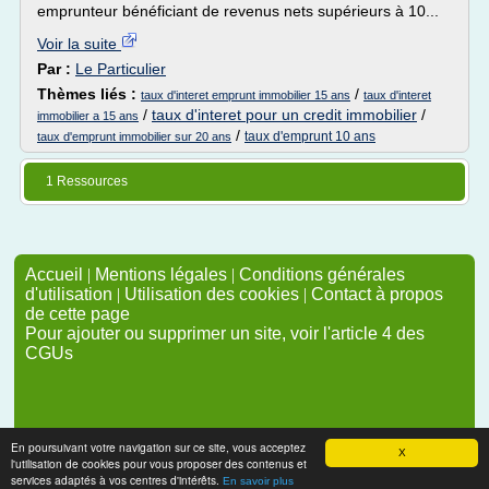
emprunteur bénéficiant de revenus nets supérieurs à 10...
Voir la suite
Par :
Le Particulier
Thèmes liés :
/
taux d'interet emprunt immobilier 15 ans
taux d'interet
/
taux d'interet pour un credit immobilier
/
immobilier a 15 ans
/
taux d'emprunt 10 ans
taux d'emprunt immobilier sur 20 ans
1 Ressources
Accueil
|
Mentions légales
|
Conditions générales
d'utilisation
|
Utilisation des cookies
|
Contact à propos
de cette page
Pour ajouter ou supprimer un site, voir l'article 4 des
CGUs
En poursuivant votre navigation sur ce site, vous acceptez
X
l'utilisation de cookies pour vous proposer des contenus et
services adaptés à vos centres d'intérêts.
En savoir plus