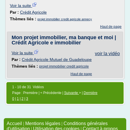
Voir la suite
Par :
Crédit Agricole
Thèmes liés :
projet immobilier credit agricole annecy
Haut de page
Mon projet immobilier, ma banque et moi |
Crédit Agricole e immobilier
Voir la suite
voir la vidéo
Par :
Crédit Agricole Mutuel de Guadeloupe
Thèmes liés :
projet immobilier credit agricole
Haut de page
1 - 10 de 31 Vidéos
Page : Première | < Précédente |
Suivante
> |
Dernière
0
|
1
|
2
|
3
Accueil
|
Mentions légales
|
Conditions générales
d'utilisation
|
Utilisation des cookies
|
Contact à propos