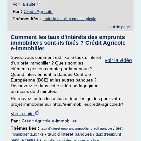
Voir la suite
Par :
Crédit Agricole
Thèmes liés :
projet immobilier credit agricole
Haut de page
Comment les taux d'intérêts des emprunts
immobiliers sont-ils fixés ? Crédit Agricole
e-immobilier
Savez-vous comment est fixé le taux d'intérêt
voir la vidéo
d'un prêt immobilier ? Quels sont les
éléments pris en compte par la banque ?
Quand interviennent la Banque Centrale
Européenne (BCE) et les autres banques ?
Découvrez-le dans cette vidéo pédagogique
en moins de 3 minutes.
Retrouvez toutes les actus et tous les guides pour votre
projet immobilier sur http://e-immobilier.credit-agricole.fr/
Voir la suite
Par :
Crédit Agricole e-immobilier
Thèmes liés :
/
pret
taux d'interet emprunt immobilier credit agricole
/
taux d'interet banques
/
immobilier taux fixe
taux d'emprunt
/
banque centrale
taux d'emprunt des banques a la bce