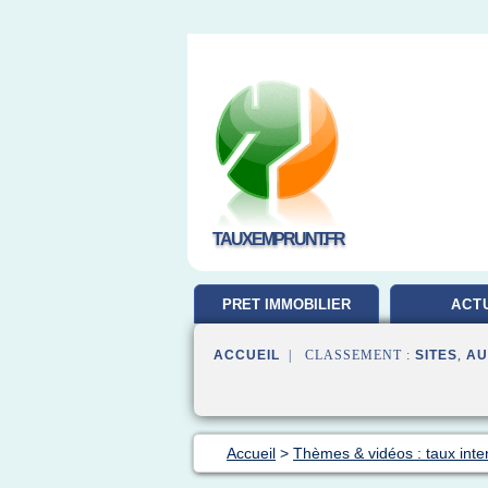
TAUXEMPRUNT.FR
PRET IMMOBILIER
ACT
ACCUEIL
| CLASSEMENT :
SITES
,
AU
Accueil
>
Thèmes & vidéos : taux inte