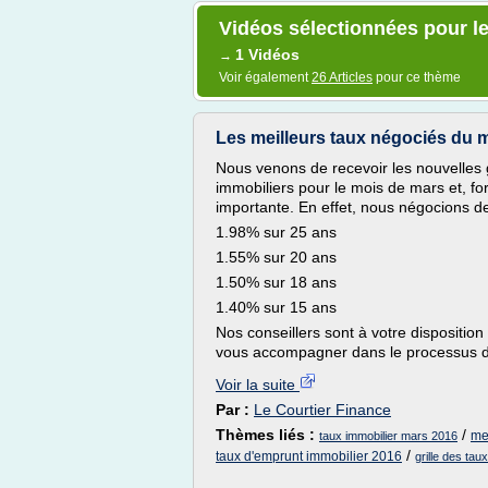
Vidéos sélectionnées pour le
1 Vidéos
→
Voir également
26 Articles
pour ce thème
Les meilleurs taux négociés du
Nous venons de recevoir les nouvelles gr
immobiliers pour le mois de mars et, for
importante. En effet, nous négocions des
1.98% sur 25 ans
1.55% sur 20 ans
1.50% sur 18 ans
1.40% sur 15 ans
Nos conseillers sont à votre dispositi
vous accompagner dans le processus d'a
Voir la suite
Par :
Le Courtier Finance
Thèmes liés :
/
mei
taux immobilier mars 2016
/
taux d'emprunt immobilier 2016
grille des tau