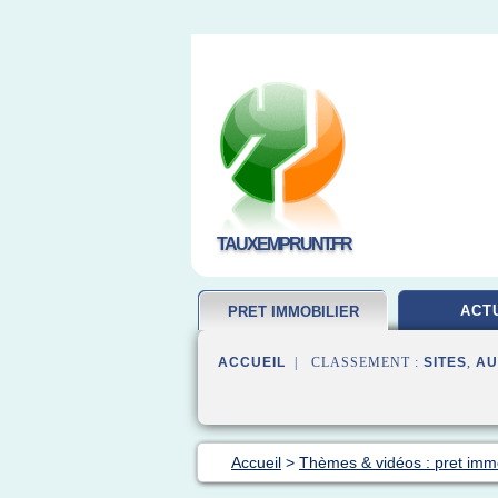
TAUXEMPRUNT.FR
ACT
PRET IMMOBILIER
ACCUEIL
| CLASSEMENT :
SITES
,
AU
Accueil
>
Thèmes & vidéos : pret immo