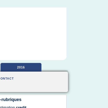
2016
CONTACT
-rubriques
stimation
credit