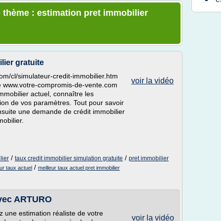
 thème : estimation pret immobilier
lier gratuite
m/cl/simulateur-credit-immobilier.htm
voir la vidéo
r de www.votre-compromis-de-vente.com
immobilier actuel, connaître les
tion de vos paramètres. Tout pour savoir
nsuite une demande de crédit immobilier
obilier.
/
/
lier
taux credit immobilier simulation gratuite
pret immobilier
/
eur taux actuel
meilleur taux actuel pret immobilier
 avec ARTURO
z une estimation réaliste de votre
voir la vidéo