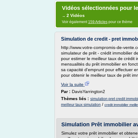
Vidéos sélectionnées pour le
2 Vidéos
→
Voir également
159 Articles
pour ce thème
Simulation de credit - pret immobi
http://www.votre-compromis-de-vente.co
simulateur de prêt - crédit immobilie
pour estimer le meilleur taux de crédit 
mensualités du prêt immobilier en fonc
sa capacité d'emprunt pour effectuer e
pour obtenir le meilleur taux de prêt imm
Voir la suite
Par :
DavisYarrington2
Thèmes liés :
simulation pret credit immobi
/
meilleur taux simulation
credit immobilier meill
Simulation Prêt immobilier
Simulez votre prêt immobilier et obtene