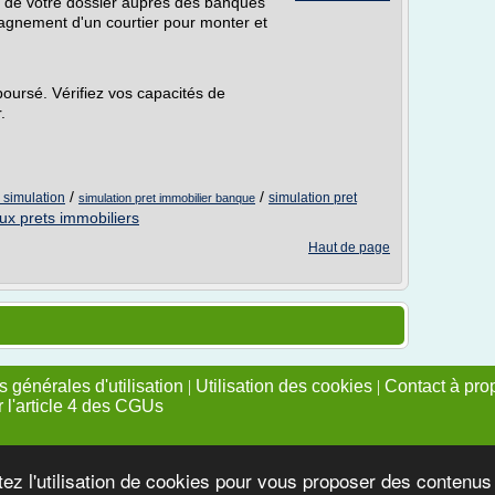
té de votre dossier auprès des banques
agnement d'un courtier pour monter et
oursé. Vérifiez vos capacités de
.
/
/
x simulation
simulation pret
simulation pret immobilier banque
ux prets immobiliers
Haut de page
 générales d'utilisation
|
Utilisation des cookies
|
Contact à pro
r l'article 4 des CGUs
tez l'utilisation de cookies pour vous proposer des contenu