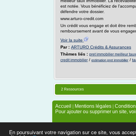
meilleur taux immobilier. La recevabili
est notée. Vous bénéficiez de l'accomp
défendre votre dossier.
www.arturo-credit.com
Un crédit vous engage et doit être remb
remboursement avant de vous engager
Voir la suite
Par :
ARTURO Crédits & Assurances
Thèmes liés :
pret immobilier meilleur tau
/
/
ta
credit immobilier
estimation pret immobilier
2 Ressources
Accueil
|
Mentions légales
|
Conditions
Pour ajouter ou supprimer un site, voi
En poursuivant votre navigation sur ce site, vous accep