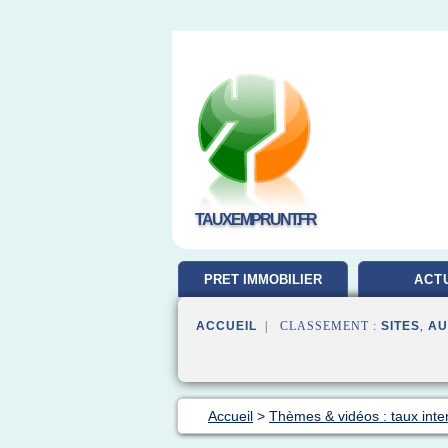
TAUXEMPRUNT.FR
PRET IMMOBILIER
ACT
ACCUEIL
| CLASSEMENT :
SITES
,
AU
Accueil
>
Thèmes & vidéos : taux inte