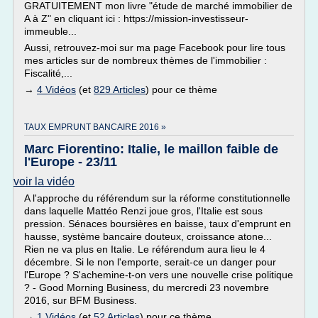
GRATUITEMENT mon livre "étude de marché immobilier de
A à Z" en cliquant ici : https://mission-investisseur-
immeuble...
Aussi, retrouvez-moi sur ma page Facebook pour lire tous
mes articles sur de nombreux thèmes de l'immobilier :
Fiscalité,...
→
4 Vidéos
(et
829 Articles
) pour ce thème
TAUX EMPRUNT BANCAIRE 2016 »
Marc Fiorentino: Italie, le maillon faible de
l'Europe - 23/11
voir la vidéo
A l'approche du référendum sur la réforme constitutionnelle
dans laquelle Mattéo Renzi joue gros, l'Italie est sous
pression. Sénaces boursières en baisse, taux d'emprunt en
hausse, système bancaire douteux, croissance atone...
Rien ne va plus en Italie. Le référendum aura lieu le 4
décembre. Si le non l'emporte, serait-ce un danger pour
l'Europe ? S'achemine-t-on vers une nouvelle crise politique
? - Good Morning Business, du mercredi 23 novembre
2016, sur BFM Business.
→
1 Vidéos
(et
52 Articles
) pour ce thème