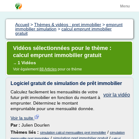
Menu
Accueil
>
Thèmes & vidéos : pret immobilier
>
emprunt
immobilier simulation
>
calcul emprunt immobilier
gratuit
Vidéos sélectionnées pour le thème :
calcul emprunt immobilier gratuit
1 Vidéos
→
Voir également
88 Articles
pour ce thème
Logiciel gratuit de simulation de prêt immobilier
Calculez facilement les mensualités de votre
voir la vidéo
futur prêt immobilier en fonction du montant à
emprunter. Déterminez le montant
empruntable pour une mensualité donnée.
Voir la suite
Par :
Julien Dourlen
Thèmes liés :
/
simulation calcul mensualites pret immobilier
simulation
/
/
simulation pret immobilier gratuit
mensualite pret immobilier
calcul