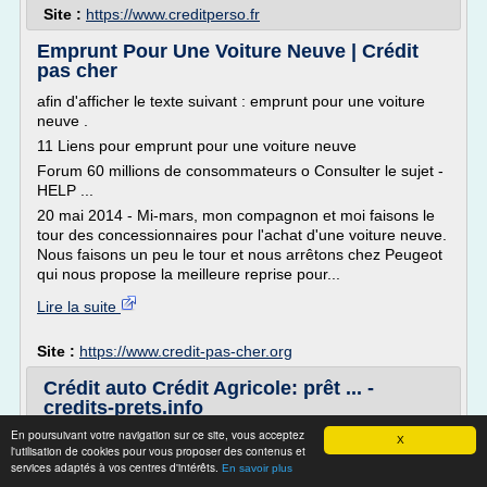
Site :
https://www.creditperso.fr
Emprunt Pour Une Voiture Neuve | Crédit
pas cher
afin d'afficher le texte suivant : emprunt pour une voiture
neuve .
11 Liens pour emprunt pour une voiture neuve
Forum 60 millions de consommateurs o Consulter le sujet -
HELP ...
20 mai 2014 - Mi-mars, mon compagnon et moi faisons le
tour des concessionnaires pour l'achat d'une voiture neuve.
Nous faisons un peu le tour et nous arrêtons chez Peugeot
qui nous propose la meilleure reprise pour...
Lire la suite
Site :
https://www.credit-pas-cher.org
Crédit auto Crédit Agricole: prêt ... -
credits-prets.info
En poursuivant votre navigation sur ce site, vous acceptez
Crédit et rachat de crédits en France: prêt immobilier,
X
l'utilisation de cookies pour vous proposer des contenus et
crédit consommation, crédit auto, prêt personnel >
services adaptés à vos centres d'intérêts.
En savoir plus
Simulateur et Comparateur de crédit : prêt immobilier,